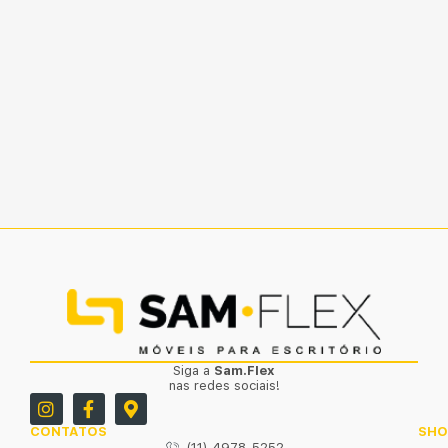
Siga a
Sam.Flex
nas redes sociais!
CONTATOS
SH
(11) 4978-5252