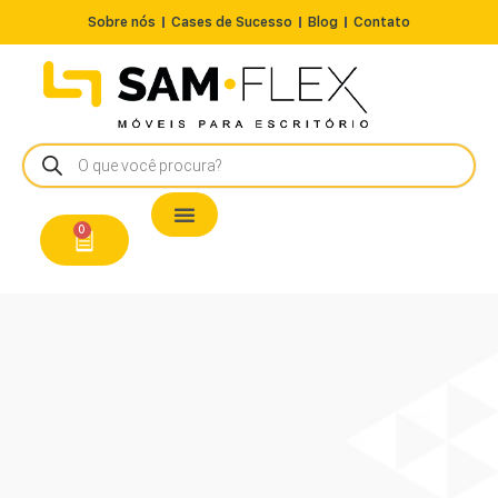
Sobre nós
Cases de Sucesso
Blog
Contato
Nossos Produtos
Cadeiras / Poltronas
Estação de Trabalho
A Pronta Entrega/Outlet
Conserto de Cadeiras
0