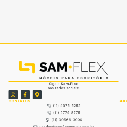
Siga a
Sam.Flex
nas redes sociais!
CONTATOS
SH
(11) 4978-5252
(11) 2774-8775
(11) 99566-3900
vendas@samflexmoveis.com.br