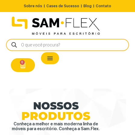
Sobre nós
Cases de Sucesso
Blog
Contato
Nossos Produtos
Cadeiras / Poltronas
Estação de Trabalho
A Pronta Entrega/Outlet
Conserto de Cadeiras
0
NOSSOS
PRODUTOS
Conheça a melhor e mais moderna linha de
móveis para escritório. Conheça a Sam.Flex.