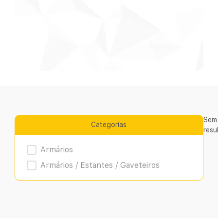
Sem
Categorias
resu
Product Archive
Armários
Armários / Estantes / Gaveteiros