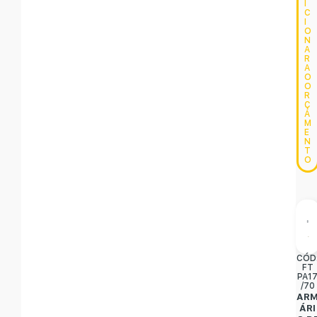
I
C
I
O
N
A
R
A
O
O
R
Ç
A
M
E
N
T
O
CÓD
FT
PA1
/70
AR
ÁRI