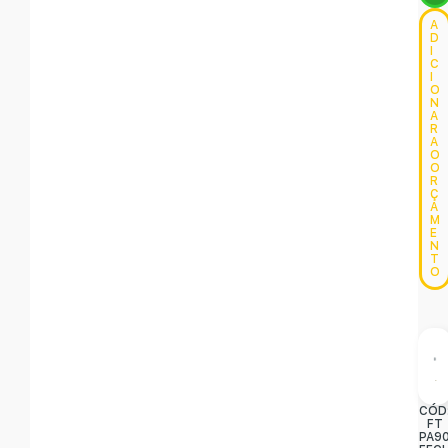
A
D
I
C
I
O
N
A
R
A
O
O
R
Ç
A
M
E
N
T
O
CÓD
FT
PA9