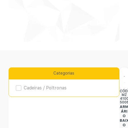
Categorias
Product Archive
Cadeiras / Poltronas
CÓD
MZ
410
500
AR
ÁRI
O
BAI
O