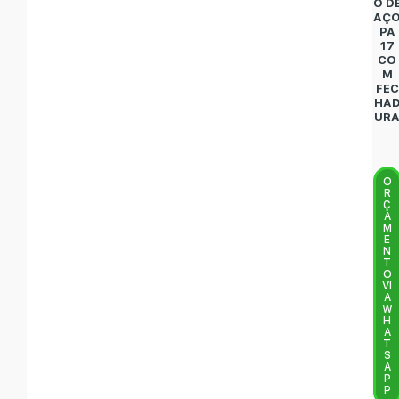
O D
AÇ
PA
17
CO
M
FEC
HA
UR
O
R
Ç
A
M
E
N
T
O
VI
A
W
H
A
T
S
A
P
P