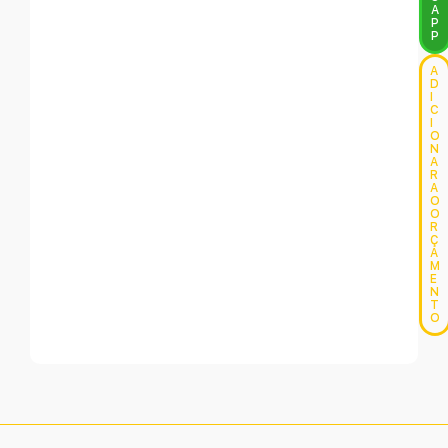
A
P
P
A
D
I
C
I
O
N
A
R
A
O
O
R
Ç
A
M
E
N
T
O