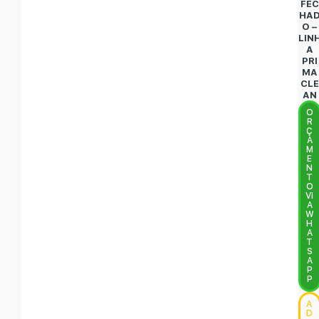
FEC
HA
O –
LIN
A
PRI
MA
CLE
AN
O
R
Ç
A
M
E
N
T
O
VI
A
W
H
A
T
S
A
P
P
A
D