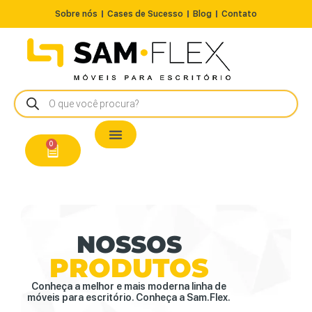
Sobre nós
Cases de Sucesso
Blog
Contato
Nossos Produtos
Cadeiras / Poltronas
Estação de Trabalho
A Pronta Entrega/Outlet
Conserto de Cadeiras
0
NOSSOS
PRODUTOS
Conheça a melhor e mais moderna linha de
móveis para escritório. Conheça a Sam.Flex.