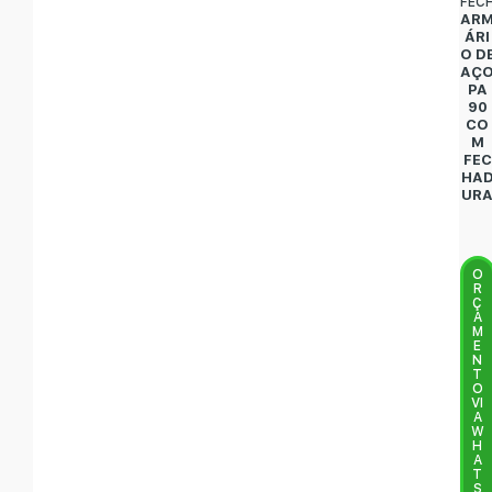
FEC
AR
ÁRI
O D
AÇ
PA
90
CO
M
FEC
HA
UR
O
R
Ç
A
M
E
N
T
O
VI
A
W
H
A
T
S