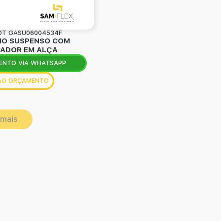
OT GASU06004534F
IO SUSPENSO COM
ADOR EM ALÇA
ENTO VIA WHATSAPP
 AO ORÇAMENTO
 mais