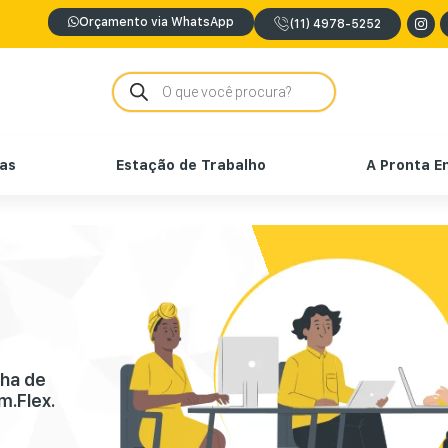
Orçamento via WhatsApp
(11) 4978-5252
nas
Estação de Trabalho
A Pronta E
nha de
m.Flex.