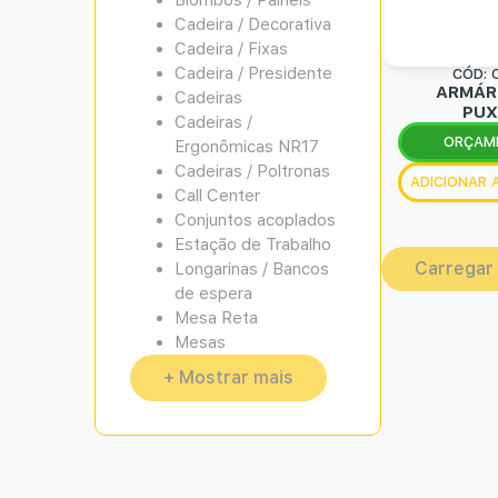
Biombos / Paineis
Cadeira / Decorativa
Cadeira / Fixas
Cadeira / Presidente
CÓD: 
ARMÁR
Cadeiras
PUX
Cadeiras /
ORÇAM
Ergonômicas NR17
Cadeiras / Poltronas
ADICIONAR
Call Center
Conjuntos acoplados
Estação de Trabalho
Carregar
Longarinas / Bancos
de espera
Mesa Reta
Mesas
+ Mostrar mais