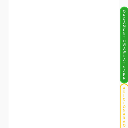
O
R
Ç
A
M
E
N
T
O
VI
A
W
H
A
T
S
A
P
P
A
D
I
C
I
O
N
A
R
A
O