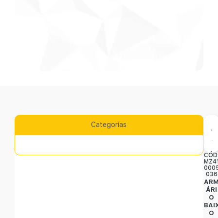
Categorias
CÓD
MZ4
000
036
AR
ÁRI
O
BAI
O