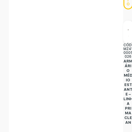
T
O
CÓD
MZ4
000
026
AR
ÁRI
O
MÉ
IO
EST
AN
E –
LIN
A
PRI
MA
CLE
AN