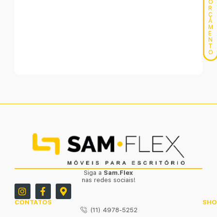
O
R
Ç
A
M
E
N
T
O
Siga a
Sam.Flex
nas redes sociais!
CONTATOS
SH
(11) 4978-5252