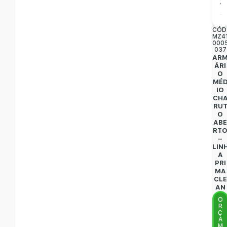
CÓD
MZ4
000
037
AR
ÁRI
O
MÉ
IO
CH
RU
O
AB
RT
–
LIN
A
PRI
MA
CLE
AN
O
R
Ç
A
M