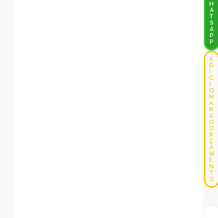
H
A
T
S
A
P
P
A
D
I
C
I
O
N
A
R
A
O
O
R
Ç
A
M
E
N
T
O