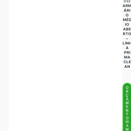
032
AR
ÁRI
O
MÉ
IO
AB
RT
–
LIN
A
PRI
MA
CLE
AN
O
R
Ç
A
M
E
N
T
O
VI
A
W