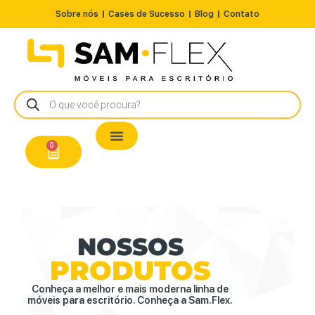
Sobre nós
Cases de Sucesso
Blog
Contato
Nossos Produtos
Cadeiras / Poltronas
Estação de Trabalho
A Pronta Entrega/Outlet
Conserto de Cadeiras
0
NOSSOS
PRODUTOS
Conheça a melhor e mais moderna linha de
móveis para escritório. Conheça a Sam.Flex.