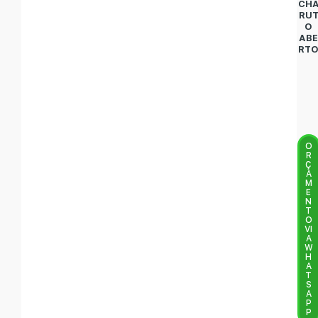
CH
RU
O
AB
RT
O
R
Ç
A
M
E
N
T
O
VI
A
W
H
A
T
S
A
P
P