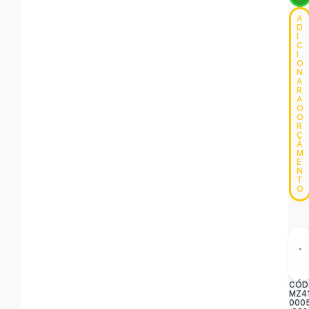
A
D
I
C
I
O
N
A
R
A
O
O
R
Ç
A
M
E
N
T
O
CÓD
MZ4
000