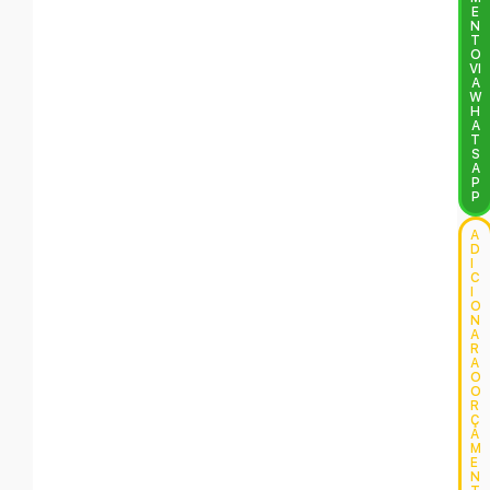
E
N
T
O
VI
A
W
H
A
T
S
A
P
P
A
D
I
C
I
O
N
A
R
A
O
O
R
Ç
A
M
E
N