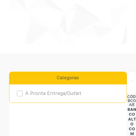
Categorias
Product Archive
A Pronta Entrega/Outlet
CÓD
BC
A/E
BA
CO
ALT
O
CO
M