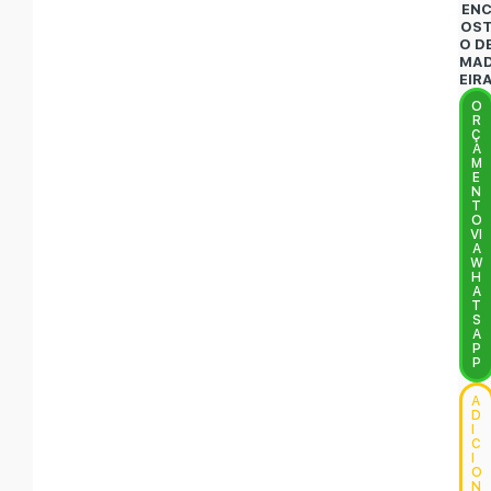
EN
OS
O D
MA
EIR
O
R
Ç
A
M
E
N
T
O
VI
A
W
H
A
T
S
A
P
P
A
D
I
C
I
O
N