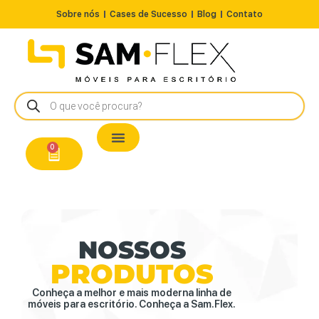
Sobre nós
Cases de Sucesso
Blog
Contato
Nossos Produtos
Cadeiras / Poltronas
Estação de Trabalho
A Pronta Entrega/Outlet
Conserto de Cadeiras
0
NOSSOS
PRODUTOS
Conheça a melhor e mais moderna linha de
móveis para escritório. Conheça a Sam.Flex.