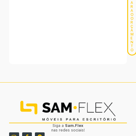
A
R
A
O
O
R
Ç
A
M
E
N
T
O
Siga a
Sam.Flex
nas redes sociais!