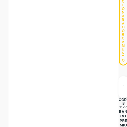
C
I
O
N
A
R
A
O
O
R
Ç
A
M
E
N
T
O
CÓD
IB
112
BA
CO
PRE
MIU