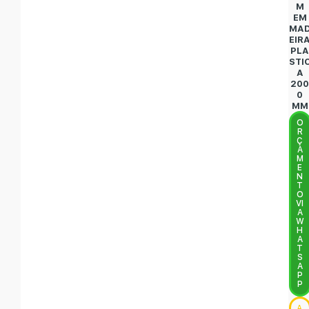
M
EM
MA
EIR
PL
STI
A
20
0
MM
O
R
Ç
A
M
E
N
T
O
VI
A
W
H
A
T
S
A
P
P
A