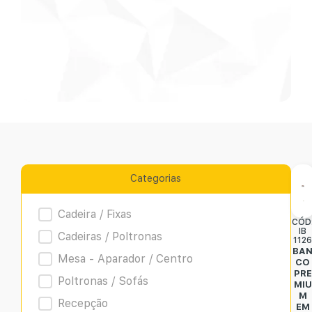
Categorias
Product Archive
Cadeira / Fixas
CÓD
IB
Cadeiras / Poltronas
112
BA
Mesa - Aparador / Centro
CO
PRE
Poltronas / Sofás
MIU
M
Recepção
EM