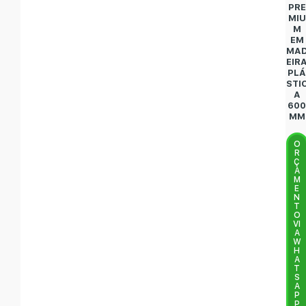
PRE
MIU
M
EM
MA
EIR
PL
STI
A
60
MM
O
R
Ç
A
M
E
N
T
O
VI
A
W
H
A
T
S
A
P
P