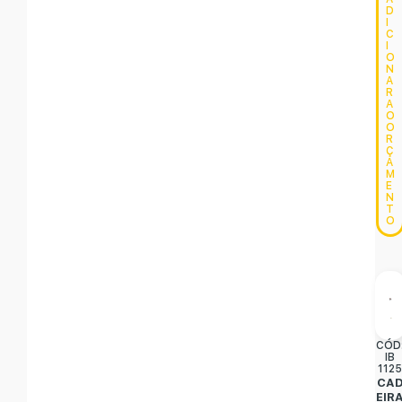
D
I
C
I
O
N
A
R
A
O
O
R
Ç
A
M
E
N
T
O
CÓD
IB
112
CA
EIR