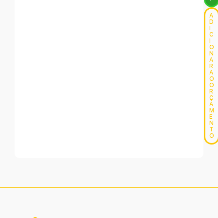
A
D
I
C
I
O
N
A
R
A
O
O
R
Ç
A
M
E
N
T
O