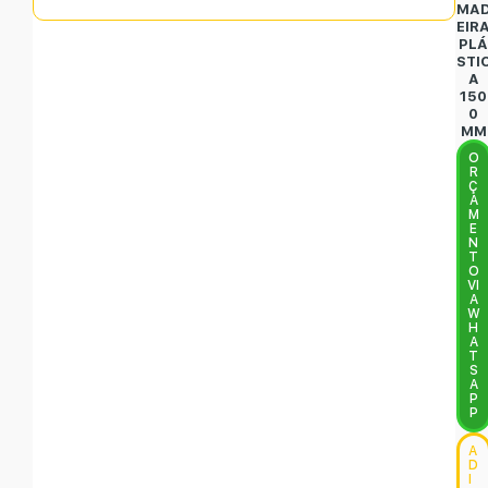
MA
EIR
PL
STI
A
150
0
MM
O
R
Ç
A
M
E
N
T
O
VI
A
W
H
A
T
S
A
P
P
A
D
I