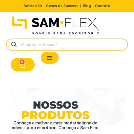
Sobre nós
Cases de Sucesso
Blog
Contato
Nossos Produtos
Cadeiras / Poltronas
Estação de Trabalho
A Pronta Entrega/Outlet
Conserto de Cadeiras
0
NOSSOS
PRODUTOS
Conheça a melhor e mais moderna linha de
móveis para escritório. Conheça a Sam.Flex.