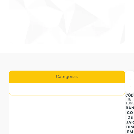
Categorias
CÓD
IB
106
BA
CO
DE
JA
DIM
EM