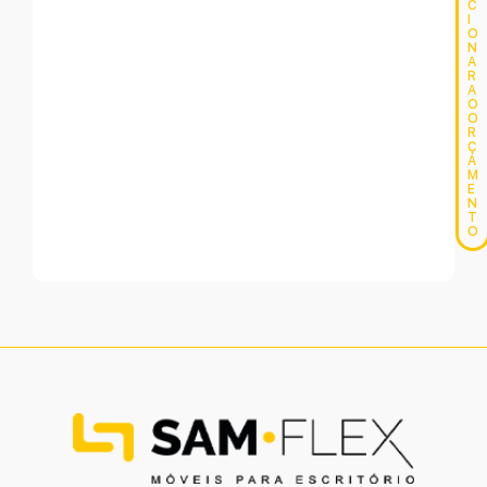
C
I
O
N
A
R
A
O
O
R
Ç
A
M
E
N
T
O