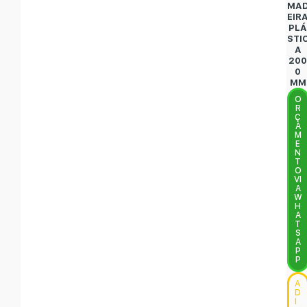
MA
EIR
PL
STI
A
20
0
MM
O
R
Ç
A
M
E
N
T
O
VI
A
W
H
A
T
S
A
P
P
A
D
I