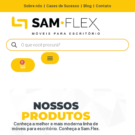
Sobre nós
Cases de Sucesso
Blog
Contato
Nossos Produtos
Cadeiras / Poltronas
Estação de Trabalho
A Pronta Entrega/Outlet
Conserto de Cadeiras
0
NOSSOS
PRODUTOS
Conheça a melhor e mais moderna linha de
móveis para escritório. Conheça a Sam.Flex.