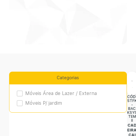
Categorias
Product Archive
Móveis Área de Lazer / Externa
CÓD
STF
Móveis P/ jardim
-
BAC
KSY
TEM
II
CA
EIR
CAI