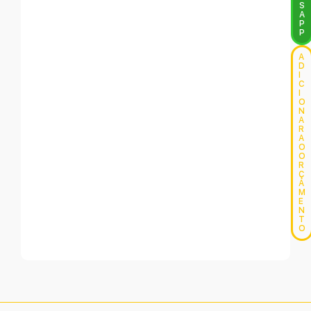
S
A
P
P
A
D
I
C
I
O
N
A
R
A
O
O
R
Ç
A
M
E
N
T
O