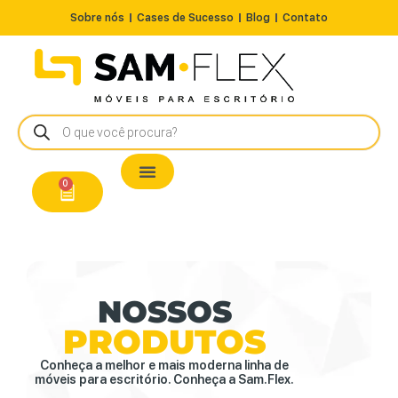
Sobre nós
Cases de Sucesso
Blog
Contato
Nossos Produtos
Cadeiras / Poltronas
Estação de Trabalho
A Pronta Entrega/Outlet
Conserto de Cadeiras
0
NOSSOS
PRODUTOS
Conheça a melhor e mais moderna linha de
móveis para escritório. Conheça a Sam.Flex.