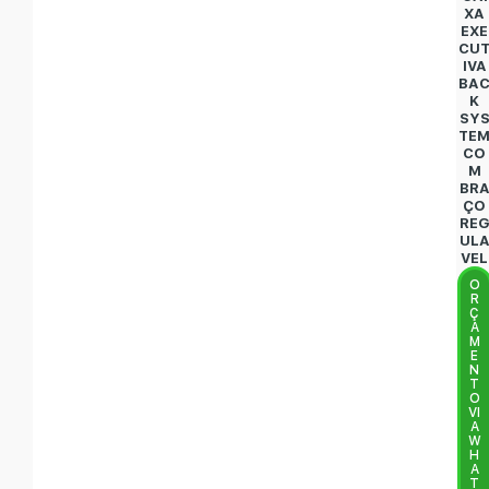
XA
EXE
CU
IVA
BA
K
SY
TE
CO
M
BR
ÇO
RE
UL
VEL
O
R
Ç
A
M
E
N
T
O
VI
A
W
H
A
T