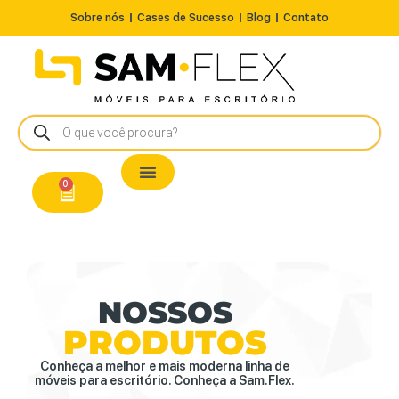
Sobre nós
Cases de Sucesso
Blog
Contato
Nossos Produtos
Cadeiras / Poltronas
Estação de Trabalho
A Pronta Entrega/Outlet
Conserto de Cadeiras
0
NOSSOS
PRODUTOS
Conheça a melhor e mais moderna linha de
móveis para escritório. Conheça a Sam.Flex.