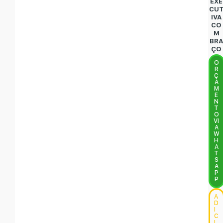
EXE
CU
IVA
CO
M
BR
ÇO
O
R
Ç
A
M
E
N
T
O
VI
A
W
H
A
T
S
A
P
P
A
D
I
C
I