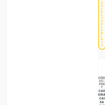
O
N
A
R
A
O
O
R
Ç
A
M
E
N
T
O
CÓD
CC-
PXS
T
CA
EIR
CAI
XA