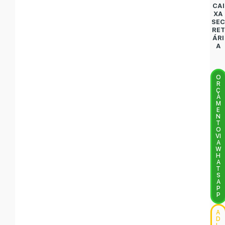
CAI
XA
SE
RET
ÁRI
A
O
R
Ç
A
M
E
N
T
O
VI
A
W
H
A
T
S
A
P
P
A
D