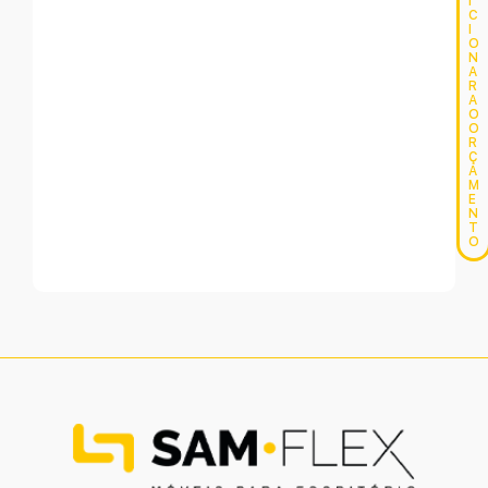
I
C
I
O
N
A
R
A
O
O
R
Ç
A
M
E
N
T
O