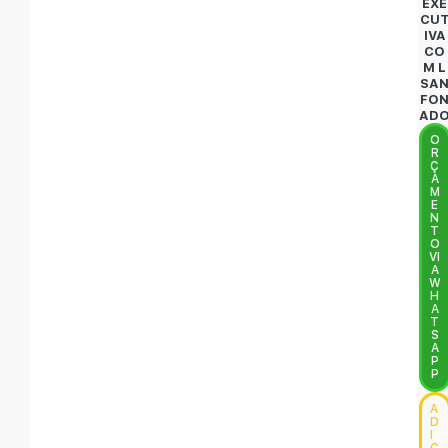
EXE
CU
IVA
CO
M L
SA
FO
AD
O
R
Ç
A
M
E
N
T
O
VI
A
W
H
A
T
S
A
P
P
A
D
I