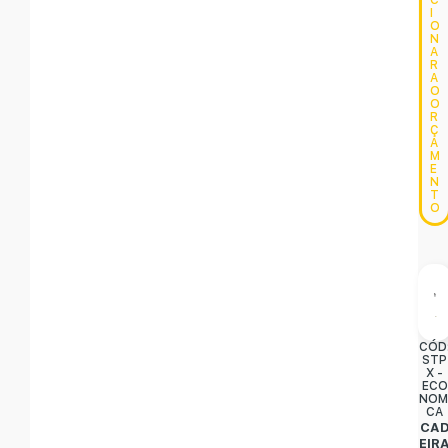
C
I
O
N
A
R
A
O
O
R
Ç
A
M
E
N
T
O
CÓD
STP
X -
ECO
NOM
CA
CA
EIR