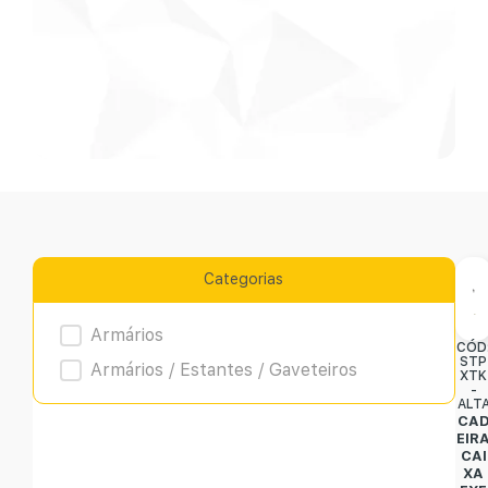
Categorias
Product Archive
Armários
CÓD
STP
Armários / Estantes / Gaveteiros
XTK
-
ALT
CA
EIR
CAI
XA