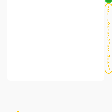
A
D
I
C
I
O
N
A
R
A
O
O
R
Ç
A
M
E
N
T
O