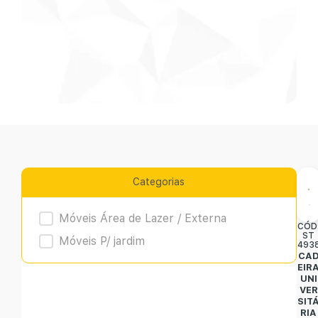
Categorias
Product Archive
Móveis Área de Lazer / Externa
CÓD
ST
Móveis P/ jardim
493
CA
EIR
UNI
VER
SIT
RIA