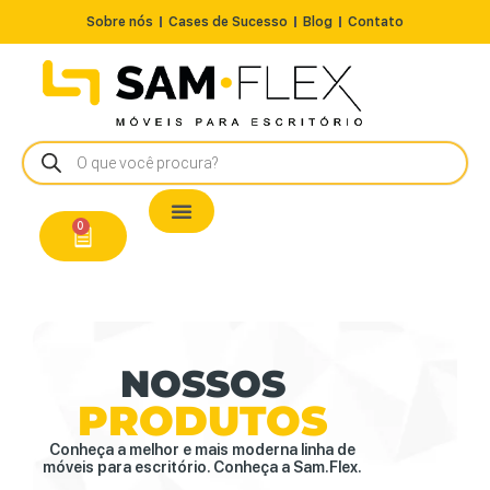
Sobre nós
Cases de Sucesso
Blog
Contato
Nossos Produtos
Cadeiras / Poltronas
Estação de Trabalho
A Pronta Entrega/Outlet
Conserto de Cadeiras
0
NOSSOS
PRODUTOS
Conheça a melhor e mais moderna linha de
móveis para escritório. Conheça a Sam.Flex.