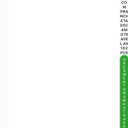
CO
M
PR
NC
ETA
ES
AM
OT
AVE
L A
102
PC
O
R
Ç
A
M
E
N
T
O
VI
A
W
H
A
T
S
A
P
P