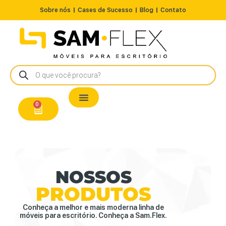
Sobre nós
Cases de Sucesso
Blog
Contato
Nossos Produtos
Cadeiras / Poltronas
Estação de Trabalho
A Pronta Entrega/Outlet
Conserto de Cadeiras
0
NOSSOS
PRODUTOS
Conheça a melhor e mais moderna linha de
móveis para escritório. Conheça a Sam.Flex.