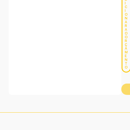
I
C
I
O
N
A
R
A
O
O
R
Ç
A
M
E
N
T
O