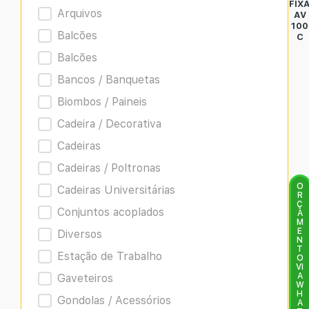
FIX
Arquivos
AV
100
Balcões
C
Balcões
Bancos / Banquetas
Biombos / Paineis
Cadeira / Decorativa
Cadeiras
Cadeiras / Poltronas
O
Cadeiras Universitárias
R
Ç
Conjuntos acoplados
A
M
E
Diversos
N
T
Estação de Trabalho
O
VI
A
Gaveteiros
W
H
Gondolas / Acessórios
A