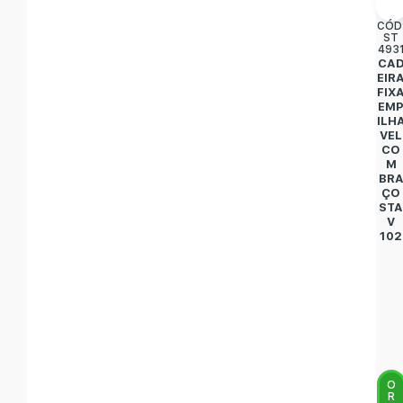
CÓD
ST
493
CA
EIR
FIX
EM
ILH
VEL
CO
M
BR
ÇO
ST
V
102
O
R