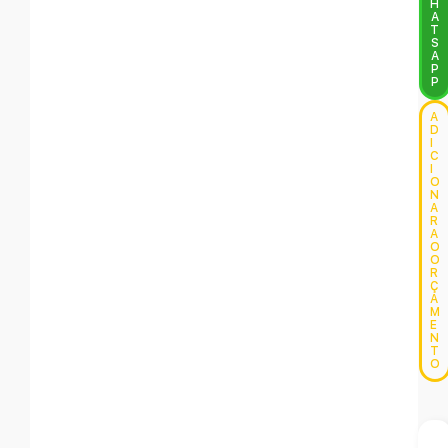
H
A
T
S
A
P
P
A
D
I
C
I
O
N
A
R
A
O
O
R
Ç
A
M
E
N
T
O