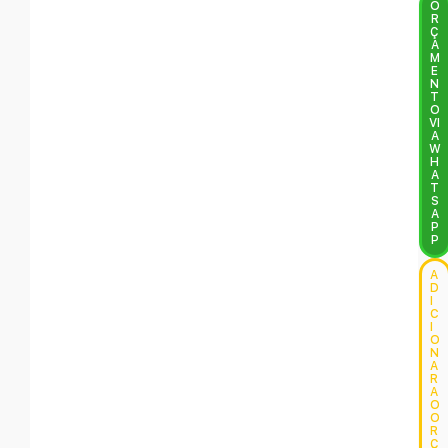
O
R
Ç
A
M
E
N
T
O
VI
A
W
H
A
T
S
A
P
P
A
D
I
C
I
O
N
A
R
A
O
O
R
Ç