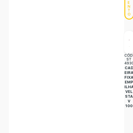
E
N
T
O
CÓD
ST
493
CA
EIR
FIX
EM
ILH
VEL
ST
V
100