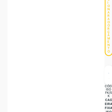
I
O
N
A
R
A
O
O
R
Ç
A
M
E
N
T
O
CÓD
ISO
FK/
K
CA
EIR
FIX
ISO