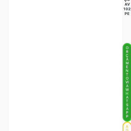
AV
102
PE
O
R
Ç
A
M
E
N
T
O
VI
A
W
H
A
T
S
A
P
P
A
D