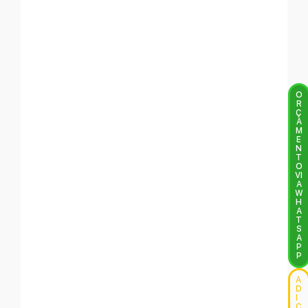
O
R
Ç
A
M
E
N
T
O
VI
A
W
H
A
T
S
A
P
P
A
D
I
C