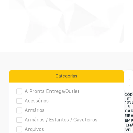
Categorias
Product Archive
A Pronta Entrega/Outlet
CÓD
ST
Acessórios
499
6
Armários
CA
EIR
Armários / Estantes / Gaveteiros
EM
ILH
Arquivos
VEL