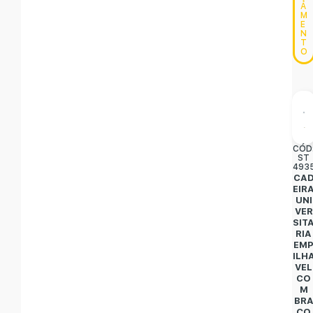
A
M
E
N
T
O
CÓD
ST
493
CA
EIR
UNI
VER
SIT
RIA
EM
ILH
VEL
CO
M
BR
ÇO