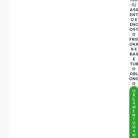
C/
AS
EN
O E
EN
OS
O
FRI
OK
R E
BA
E
TU
O
OB
ON
O
O
R
Ç
A
M
E
N
T
O
VI
A
W