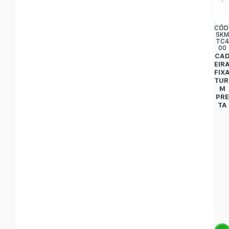
CÓD
SKM
TC4
00
CA
EIR
FIX
TUR
M
PRE
TA