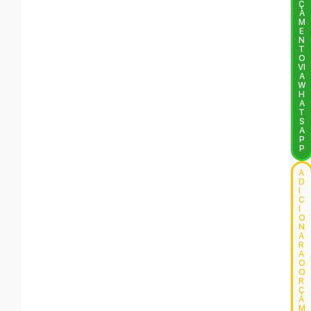
Ç
A
M
E
N
T
O
VI
A
W
H
A
T
S
A
P
P
A
D
I
C
I
O
N
A
R
A
O
O
R
Ç
A
M