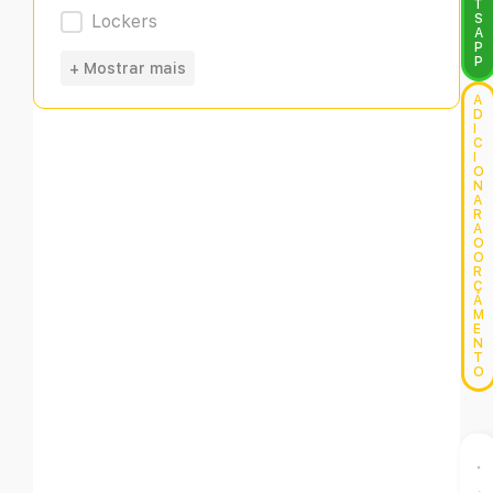
T
Lockers
S
A
P
P
+ Mostrar mais
A
D
I
C
I
O
N
A
R
A
O
O
R
Ç
A
M
E
N
T
O