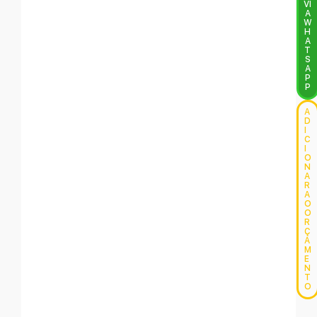
VI
A
W
H
A
T
S
A
P
P
A
D
I
C
I
O
N
A
R
A
O
O
R
Ç
A
M
E
N
T
O