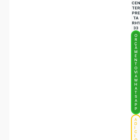
CE
TER
PRE
TA
RH1
33
O
R
Ç
A
M
E
N
T
O
VI
A
W
H
A
T
S
A
P
P
A
D
I
C
I