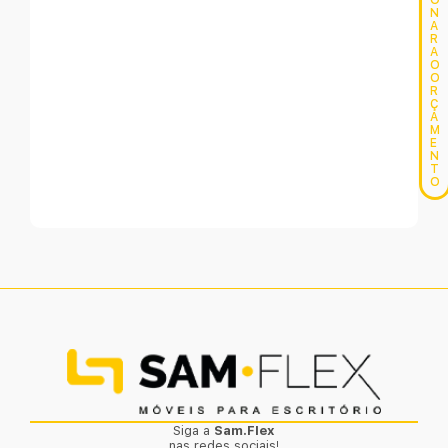
O
N
A
R
A
O
O
R
Ç
A
M
E
N
T
O
Siga a
Sam.Flex
nas redes sociais!