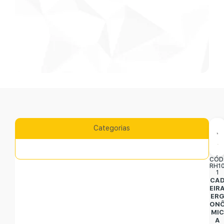
Categorias
CÓD
RH1
1
CA
EIR
ER
ON
MIC
A