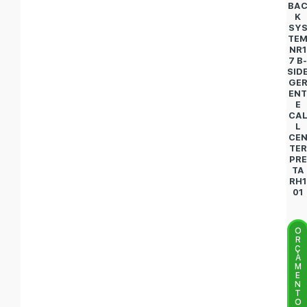
BA
K
SY
TE
NR1
7 B
SID
GE
EN
E
CA
L
CE
TER
PRE
TA
RH1
01
O
R
Ç
A
M
E
N
T
O