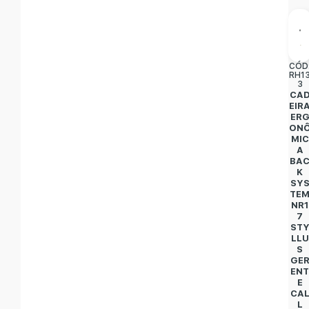
CÓD
RH1
3
CA
EIR
ER
ON
MIC
A
BA
K
SY
TE
NR1
7
ST
LLU
S
GE
EN
E
CA
L