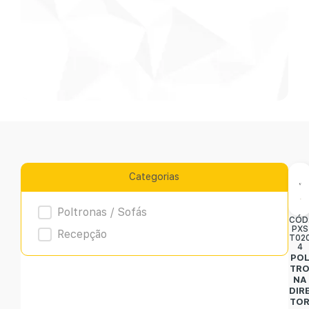
Categorias
Product Archive
Poltronas / Sofás
CÓD
PXS
Recepção
T02
4
PO
TR
NA
DIR
TO