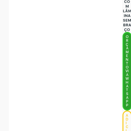
CO
M
LÂ
INA
SE
BR
ÇO
O
R
Ç
A
M
E
N
T
O
VI
A
W
H
A
T
S
A
P
P
A
D
I
C
I