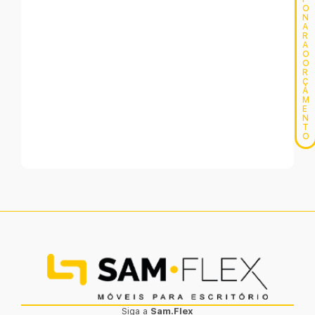
O
N
A
R
A
O
O
R
Ç
A
M
E
N
T
O
Siga a
Sam.Flex