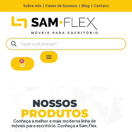
Sobre nós
Cases de Sucesso
Blog
Contato
Nossos Produtos
Cadeiras / Poltronas
Estação de Trabalho
A Pronta Entrega/Outlet
Conserto de Cadeiras
0
NOSSOS
PRODUTOS
Conheça a melhor e mais moderna linha de
móveis para escritório. Conheça a Sam.Flex.