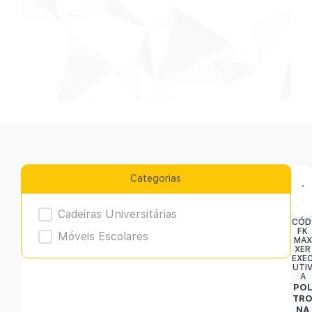
Categorias
Product Archive
Cadeiras Universitárias
CÓD
FK
Móveis Escolares
MAX
XER
EXE
UTI
A
PO
TR
NA