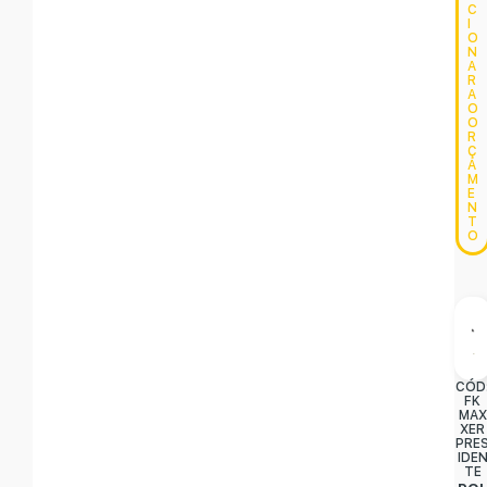
C
I
O
N
A
R
A
O
O
R
Ç
A
M
E
N
T
O
CÓD
FK
MAX
XER
PRE
IDE
TE