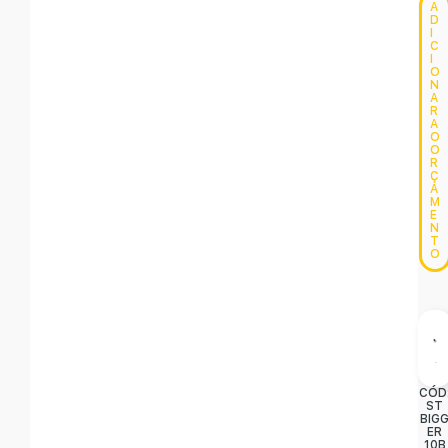
A
D
I
C
I
O
N
A
R
A
O
O
R
Ç
A
M
E
N
T
O
CÓD
ST
BIG
ER
10B