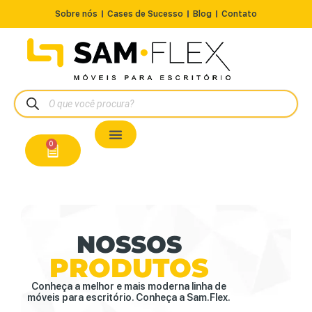
Sobre nós
Cases de Sucesso
Blog
Contato
Nossos Produtos
Cadeiras / Poltronas
Estação de Trabalho
A Pronta Entrega/Outlet
Conserto de Cadeiras
0
NOSSOS
PRODUTOS
Conheça a melhor e mais moderna linha de
móveis para escritório. Conheça a Sam.Flex.