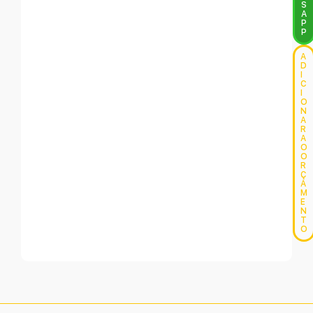
S
A
P
P
A
D
I
C
I
O
N
A
R
A
O
O
R
Ç
A
M
E
N
T
O