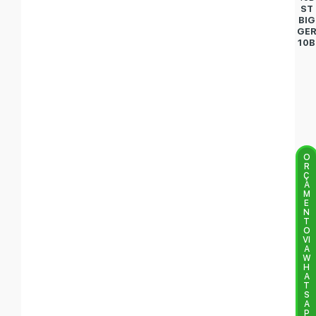
ST
BIG
GE
10B
O
R
Ç
A
M
E
N
T
O
VI
A
W
H
A
T
S
A
P