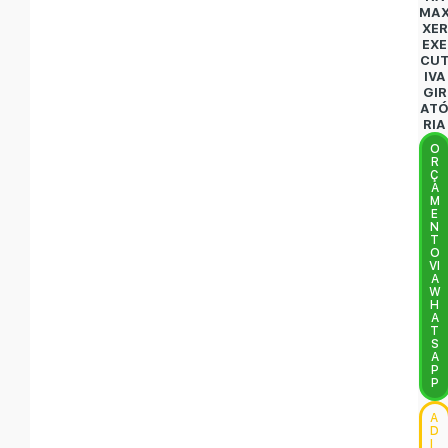
MA
XER
EXE
CU
IVA
GIR
AT
RIA
O
R
Ç
A
M
E
N
T
O
VI
A
W
H
A
T
S
A
P
P
A
D
I