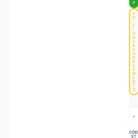
P
A
D
I
C
I
O
N
A
R
A
O
O
R
Ç
A
M
E
N
T
O
CÓD
ST