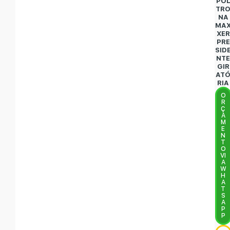
PO
TR
NA
MA
XER
PRE
SID
NT
GIR
AT
RIA
O
R
Ç
A
M
E
N
T
O
VI
A
W
H
A
T
S
A
P
P