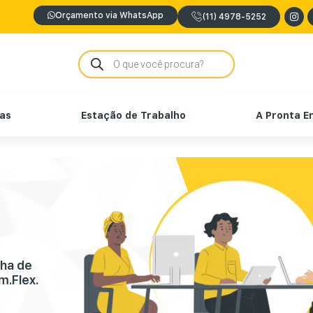
Orçamento via WhatsApp
(11) 4978-5252
nas
Estação de Trabalho
A Pronta E
nha de
m.Flex.