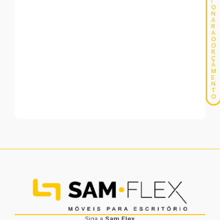
I
O
N
A
R
A
O
O
R
Ç
A
M
E
N
T
O
Siga a
Sam.Flex