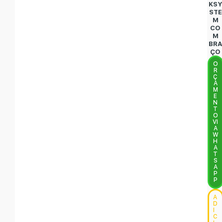
KS
STE
M
CO
M
BR
ÇO
O
R
Ç
A
M
E
N
T
O
VI
A
W
H
A
T
S
A
P
P
A
D
I
C