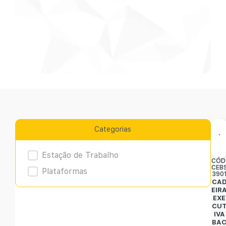
Categorias
Product Archive
Estação de Trabalho
CÓD
CEB
Plataformas
390
CA
EIR
EXE
CU
IVA
BA