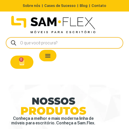
Sobre nós
Cases de Sucesso
Blog
Contato
Nossos Produtos
Cadeiras / Poltronas
Estação de Trabalho
A Pronta Entrega/Outlet
Conserto de Cadeiras
0
NOSSOS
PRODUTOS
Conheça a melhor e mais moderna linha de
móveis para escritório. Conheça a Sam.Flex.