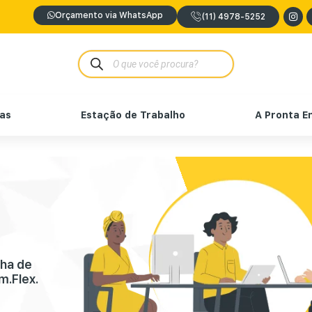
Orçamento via WhatsApp
(11) 4978-5252
nas
Estação de Trabalho
A Pronta E
nha de
m.Flex.