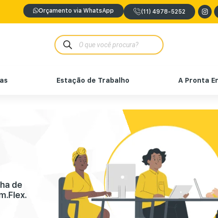
Orçamento via WhatsApp
(11) 4978-5252
nas
Estação de Trabalho
A Pronta E
nha de
m.Flex.