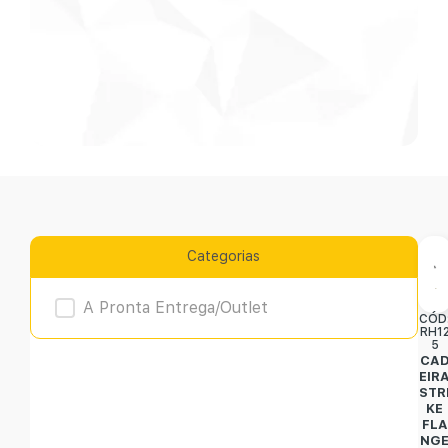
Categorias
Product Archive
A Pronta Entrega/Outlet
CÓD
RH1
5
CA
EIR
STR
KE
FLA
NG