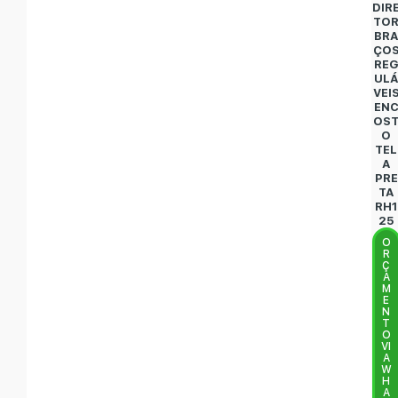
DIR
TO
BR
ÇO
RE
UL
VEI
EN
OS
O
TEL
A
PRE
TA
RH1
25
O
R
Ç
A
M
E
N
T
O
VI
A
W
H
A