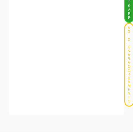
T
S
A
P
P
A
D
I
C
I
O
N
A
R
A
O
O
R
Ç
A
M
E
N
T
O