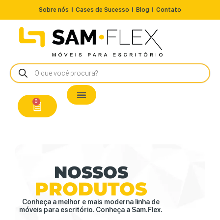
Sobre nós
Cases de Sucesso
Blog
Contato
Nossos Produtos
Cadeiras / Poltronas
Estação de Trabalho
A Pronta Entrega/Outlet
Conserto de Cadeiras
0
NOSSOS
PRODUTOS
Conheça a melhor e mais moderna linha de
móveis para escritório. Conheça a Sam.Flex.