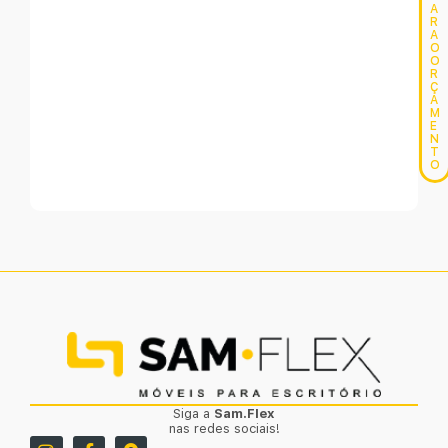
A
R
A
O
O
R
Ç
A
M
E
N
T
O
Siga a
Sam.Flex
nas redes sociais!