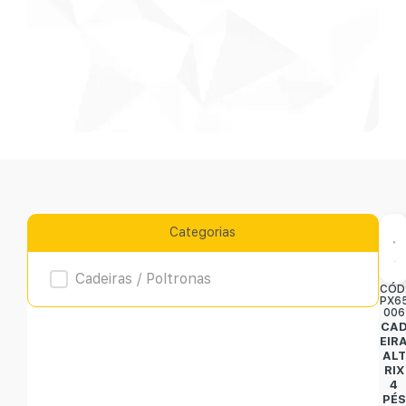
Categorias
Product Archive
Cadeiras / Poltronas
CÓD
PX6
006
CA
EIR
ALT
RIX
4
PÉS