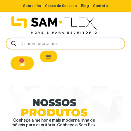
Sobre nós
Cases de Sucesso
Blog
Contato
Nossos Produtos
Cadeiras / Poltronas
Estação de Trabalho
A Pronta Entrega/Outlet
Conserto de Cadeiras
0
NOSSOS
PRODUTOS
Conheça a melhor e mais moderna linha de
móveis para escritório. Conheça a Sam.Flex.