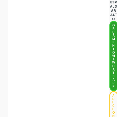
ESP
AL
AR
ALT
O
O
R
Ç
A
M
E
N
T
O
VI
A
W
H
A
T
S
A
P
P
A
D
I
C
I
O
N