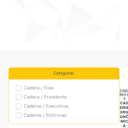
Categorias
Product Archive
Cadeira / Fixas
CÓD
RH1
Cadeira / Presidente
3
CA
Cadeiras / Executivas
EIR
ER
Cadeiras / Poltronas
ON
MIC
A