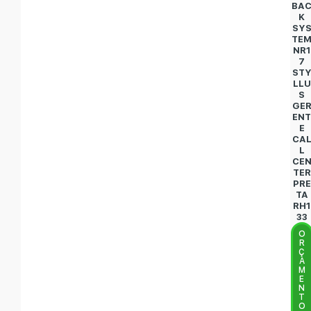
BA
K
SY
TE
NR1
7
ST
LLU
S
GE
EN
E
CA
L
CE
TER
PRE
TA
RH1
33
O
R
Ç
A
M
E
N
T
O