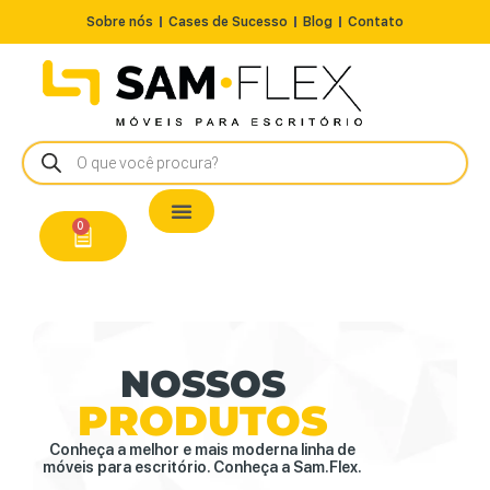
Sobre nós
Cases de Sucesso
Blog
Contato
Nossos Produtos
Cadeiras / Poltronas
Estação de Trabalho
A Pronta Entrega/Outlet
Conserto de Cadeiras
0
NOSSOS
PRODUTOS
Conheça a melhor e mais moderna linha de
móveis para escritório. Conheça a Sam.Flex.