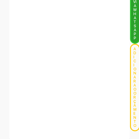
VI
A
W
H
A
T
S
A
P
P
A
D
I
C
I
O
N
A
R
A
O
O
R
Ç
A
M
E
N
T
O