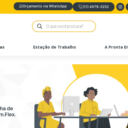
Orçamento via WhatsApp
(11) 4978-5252
nas
Estação de Trabalho
A Pronta E
nha de
m.Flex.