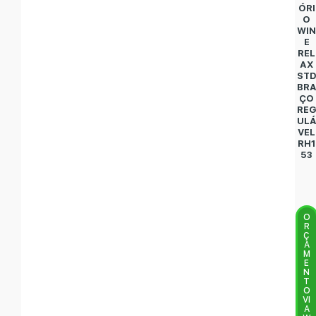
ÓRI
O
WI
E
REL
AX
ST
BR
ÇO
RE
UL
VEL
RH1
53
O
R
Ç
A
M
E
N
T
O
VI
A