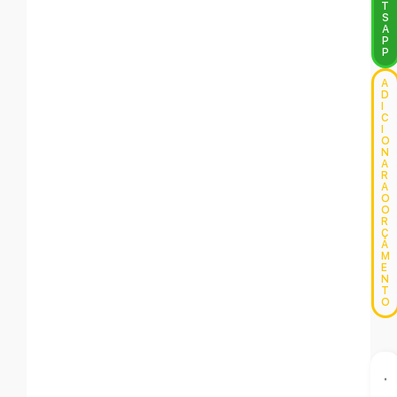
T
S
A
P
P
A
D
I
C
I
O
N
A
R
A
O
O
R
Ç
A
M
E
N
T
O