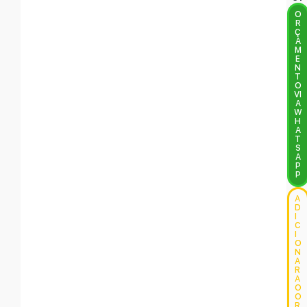
O
R
Ç
A
M
E
N
T
O
VI
A
W
H
A
T
S
A
P
P
A
D
I
C
I
O
N
A
R
A
O
O
R