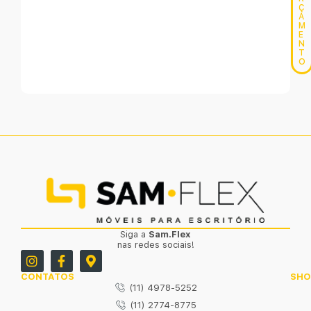
Ç
A
M
E
N
T
O
Siga a
Sam.Flex
nas redes sociais!
CONTATOS
SH
(11) 4978-5252
(11) 2774-8775