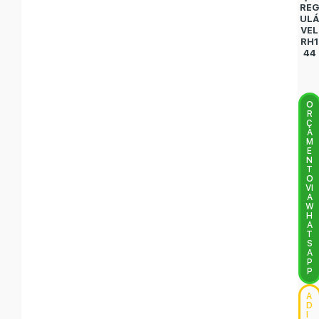
RE
UL
VEL
RH1
44
O
R
Ç
A
M
E
N
T
O
VI
A
W
H
A
T
S
A
P
P
A
D
I