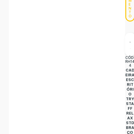
M
E
N
T
O
CÓD
RH1
4
CA
EIR
ES
RIT
ÓRI
O
TR
ST
FF
REL
AX
ST
BR
ÇO