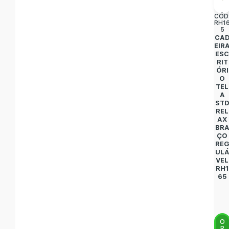
CÓD
RH1
5
CA
EIR
ES
RIT
ÓRI
O
TEL
A
ST
REL
AX
BR
ÇO
RE
UL
VEL
RH1
65
O
R