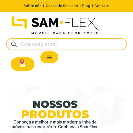
Sobre nós
Cases de Sucesso
Blog
Contato
Nossos Produtos
Cadeiras / Poltronas
Estação de Trabalho
A Pronta Entrega/Outlet
Conserto de Cadeiras
0
NOSSOS
PRODUTOS
Conheça a melhor e mais moderna linha de
móveis para escritório. Conheça a Sam.Flex.