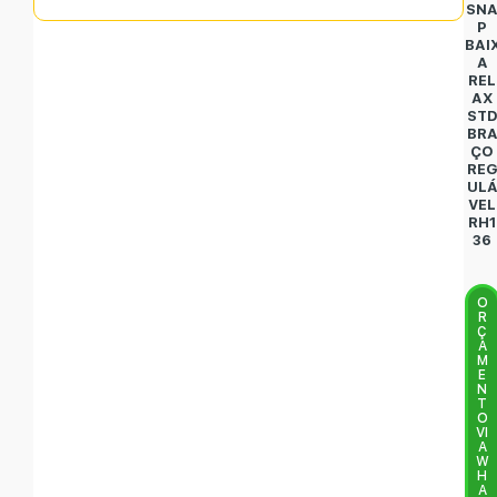
SN
P
BAI
A
REL
AX
ST
BR
ÇO
RE
UL
VEL
RH1
36
O
R
Ç
A
M
E
N
T
O
VI
A
W
H
A