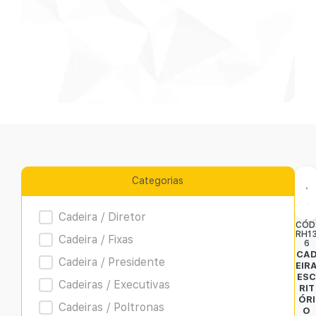
Categorias
Product Archive
Cadeira / Diretor
CÓD
RH1
Cadeira / Fixas
6
CA
Cadeira / Presidente
EIR
ES
Cadeiras / Executivas
RIT
ÓRI
Cadeiras / Poltronas
O