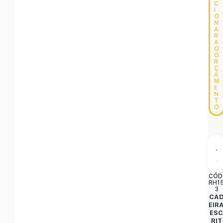
C
I
O
N
A
R
A
O
O
R
Ç
A
M
E
N
T
O
CÓD
RH1
3
CA
EIR
ES
RIT