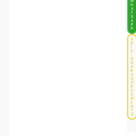
W
H
A
T
S
A
P
P
A
D
I
C
I
O
N
A
R
A
O
O
R
Ç
A
M
E
N
T
O