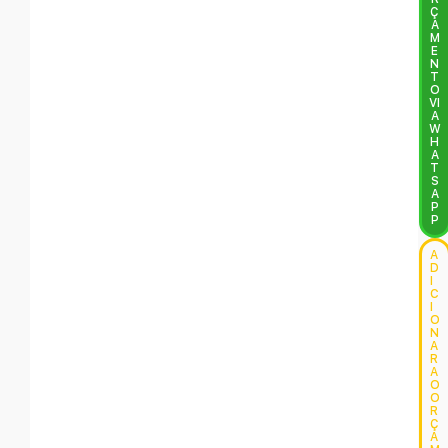
Ç
A
M
E
N
T
O
VI
A
W
H
A
T
S
A
P
P
A
D
I
C
I
O
N
A
R
A
O
O
R
Ç
A