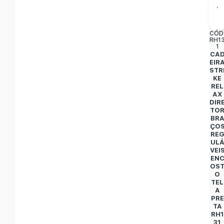
CÓD
RH1
1
CA
EIR
STR
KE
REL
AX
DIR
TO
BR
ÇO
RE
UL
VEI
EN
OS
O
TEL
A
PRE
TA
RH1
31