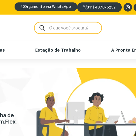
Orçamento via WhatsApp
(11) 4978-5252
nas
Estação de Trabalho
A Pronta E
nha de
m.Flex.