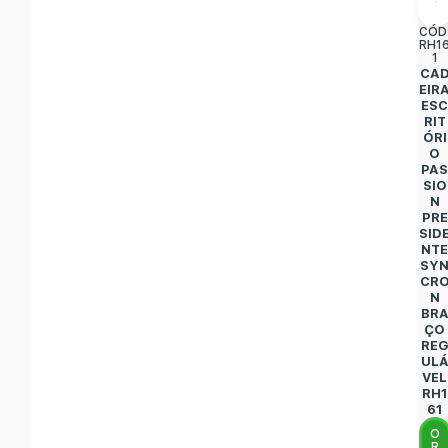
CÓD
RH1
1
CA
EIR
ES
RIT
ÓRI
O
PA
SIO
N
PRE
SID
NT
SY
CR
N
BR
ÇO
RE
UL
VEL
RH1
61
O
R