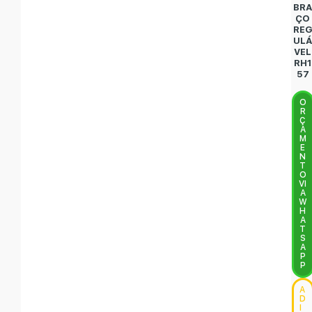
BR
ÇO
RE
UL
VEL
RH1
57
O
R
Ç
A
M
E
N
T
O
VI
A
W
H
A
T
S
A
P
P
A
D
I