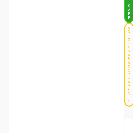
T
S
A
P
P
A
D
I
C
I
O
N
A
R
A
O
O
R
Ç
A
M
E
N
T
O