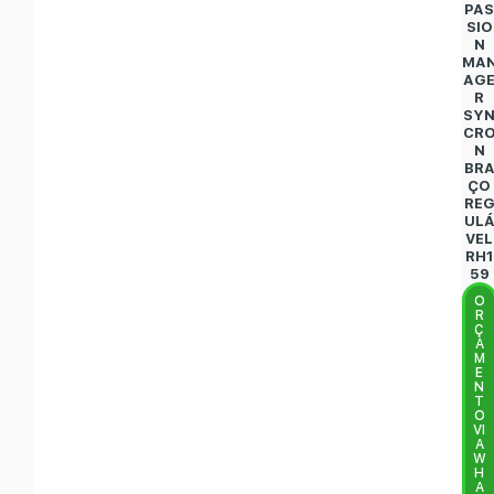
PA
SIO
N
MA
AG
R
SY
CR
N
BR
ÇO
RE
UL
VEL
RH1
59
O
R
Ç
A
M
E
N
T
O
VI
A
W
H
A