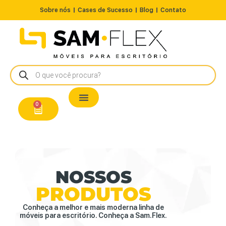
Sobre nós
Cases de Sucesso
Blog
Contato
Nossos Produtos
Cadeiras / Poltronas
Estação de Trabalho
A Pronta Entrega/Outlet
Conserto de Cadeiras
0
NOSSOS
PRODUTOS
Conheça a melhor e mais moderna linha de
móveis para escritório. Conheça a Sam.Flex.