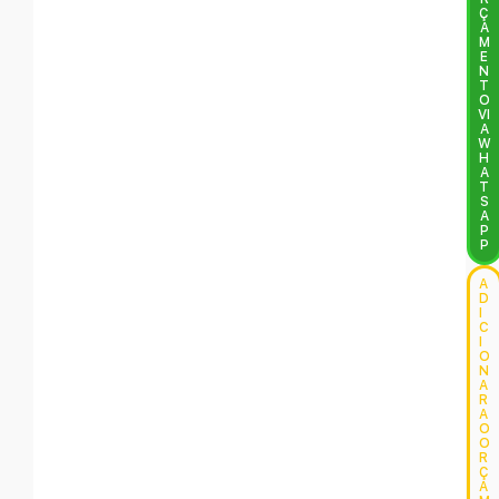
Ç
A
M
E
N
T
O
VI
A
W
H
A
T
S
A
P
P
A
D
I
C
I
O
N
A
R
A
O
O
R
Ç
A