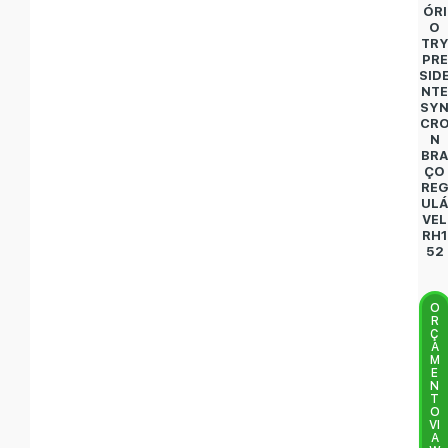
ÓRI
O
TR
PRE
SID
NT
SY
CR
N
BR
ÇO
RE
UL
VEL
RH1
52
O
R
Ç
A
M
E
N
T
O
VI
A