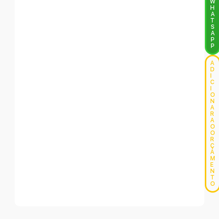
W
H
A
T
S
A
P
P
A
D
I
C
I
O
N
A
R
A
O
O
R
Ç
A
M
E
N
T
O