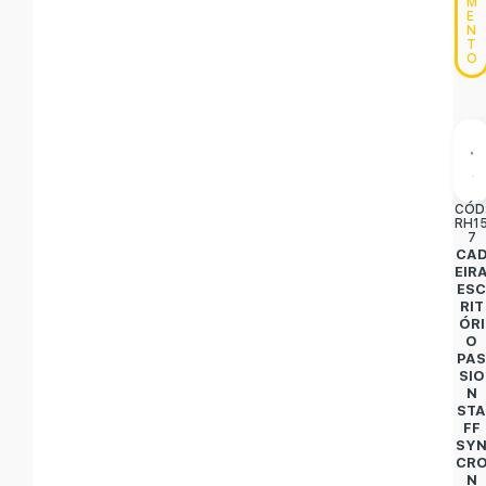
M
E
N
T
O
CÓD
RH1
7
CA
EIR
ES
RIT
ÓRI
O
PA
SIO
N
ST
FF
SY
CR
N