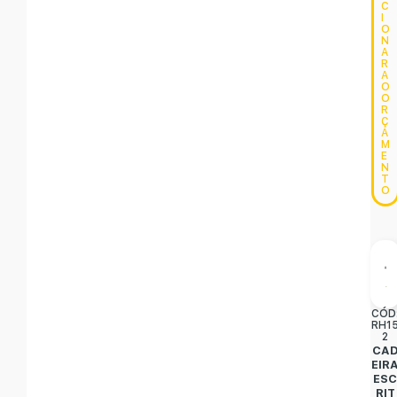
C
I
O
N
A
R
A
O
O
R
Ç
A
M
E
N
T
O
CÓD
RH1
2
CA
EIR
ES
RIT