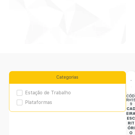
Categorias
Product Archive
Estação de Trabalho
CÓD
RH1
Plataformas
9
CA
EIR
ES
RIT
ÓRI
O