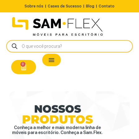
Sobre nós
Cases de Sucesso
Blog
Contato
Nossos Produtos
Cadeiras / Poltronas
Estação de Trabalho
A Pronta Entrega/Outlet
Conserto de Cadeiras
0
NOSSOS
PRODUTOS
Conheça a melhor e mais moderna linha de
móveis para escritório. Conheça a Sam.Flex.