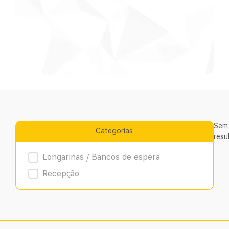
Sem
Categorias
resu
Product Archive
Longarinas / Bancos de espera
Recepção