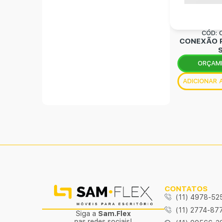
CÓD: 
CONEXÃO 
ORÇAM
ADICIONAR
CONTATOS
(11) 4978-52
(11) 2774-87
Siga a
Sam.Flex
nas redes sociais!