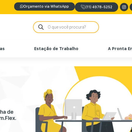
Orçamento via WhatsApp
(11) 4978-5252
nas
Estação de Trabalho
A Pronta E
nha de
m.Flex.