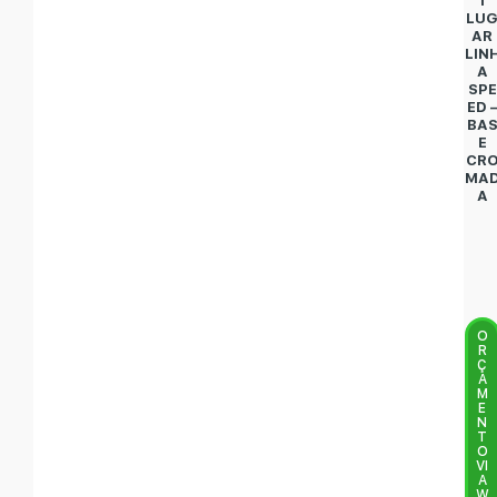
1
LU
AR
LIN
A
SPE
ED 
BA
E
CR
MA
A
O
R
Ç
A
M
E
N
T
O
VI
A
W