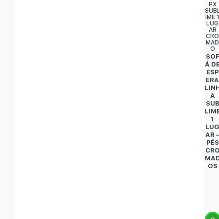
PX
SUB
IME 
LUG
AR
CR
MA
O
SO
Á D
ESP
ER
LIN
A
SU
LIM
1
LU
AR 
PÉS
CR
MA
OS