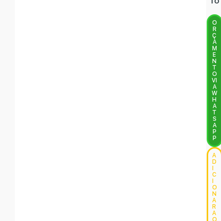
TO
O
R
Ç
A
M
E
N
T
O
VI
A
W
H
A
T
S
A
P
P
A
D
I
C
I
O
N
A
R
A
O