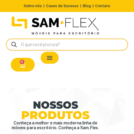
Sobre nós
Cases de Sucesso
Blog
Contato
Nossos Produtos
Cadeiras / Poltronas
Estação de Trabalho
A Pronta Entrega/Outlet
Conserto de Cadeiras
0
NOSSOS
PRODUTOS
Conheça a melhor e mais moderna linha de
móveis para escritório. Conheça a Sam.Flex.