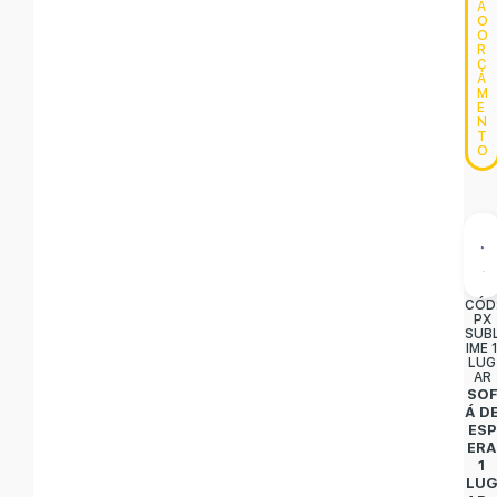
A
O
O
R
Ç
A
M
E
N
T
O
CÓD
PX
SUB
IME 
LUG
AR
SO
Á D
ESP
ER
1
LU