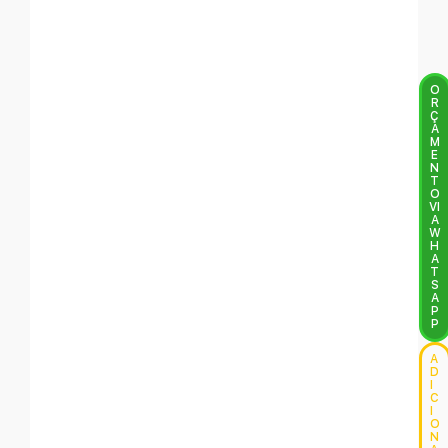
O
R
Ç
A
M
E
N
T
O
VI
A
W
H
A
T
S
A
P
P
A
D
I
C
I
O
N