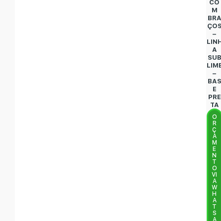
CO
M
BR
ÇO
–
LIN
A
SU
LIM
–
BA
E
PRE
TA
O
R
Ç
A
M
E
N
T
O
VI
A
W
H
A
T
S
A