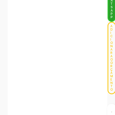
A
T
S
A
P
P
A
D
I
C
I
O
N
A
R
A
O
O
R
Ç
A
M
E
N
T
O