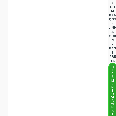
S
CO
M
BR
ÇO
–
LIN
A
SU
LIM
–
BA
E
PRE
TA
O
R
Ç
A
M
E
N
T
O
VI
A
W
H
A
T