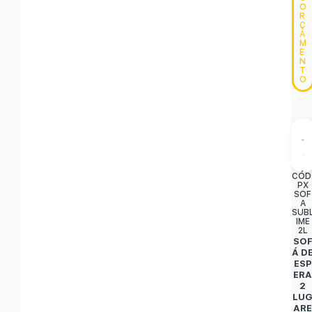
O
R
Ç
A
M
E
N
T
O
CÓD
PX
SOF
A
SUB
IME
2L
SO
Á D
ESP
ER
2
LU
AR