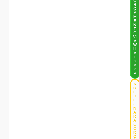
O
R
Ç
A
M
E
N
T
O
VI
A
W
H
A
T
S
A
P
P
A
D
I
C
I
O
N
A
R
A
O
O
R
Ç