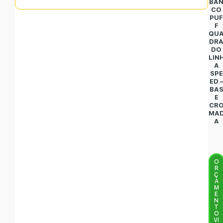
BA
CO
PU
F
QU
DR
DO
LIN
A
SPE
ED 
BA
E
CR
MA
A
O
R
Ç
A
M
E
N
T
O
VI