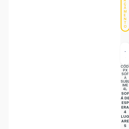
R
Ç
A
M
E
N
T
O
CÓD
PX
SOF
A
SUB
IME
4L
SO
Á D
ESP
ER
4
LU
AR
S