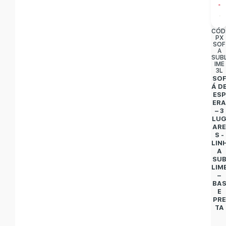
CÓD
PX
SOF
A
SUB
IME
3L
SO
Á D
ESP
ER
– 3
LU
AR
S -
LIN
A
SU
LIM
–
BA
E
PRE
TA