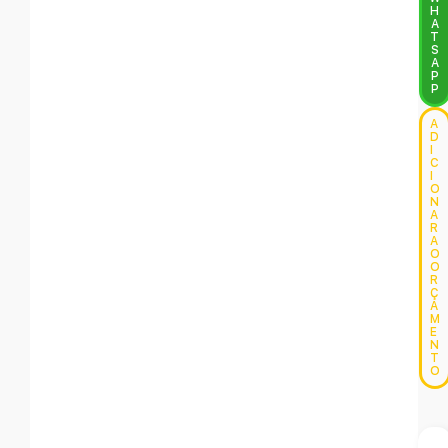
H
A
T
S
A
P
P
A
D
I
C
I
O
N
A
R
A
O
O
R
Ç
A
M
E
N
T
O