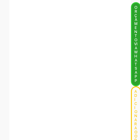
O
R
Ç
A
M
E
N
T
O
VI
A
W
H
A
T
S
A
P
P
A
D
I
C
I
O
N
A
R
A
O
O