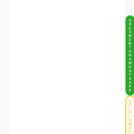
O
R
Ç
A
M
E
N
T
O
VI
A
W
H
A
T
S
A
P
P
A
D
I
C
I
O
N
A
R