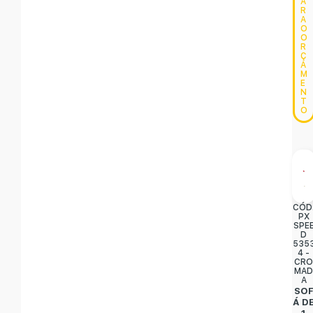
A
R
A
O
O
R
Ç
A
M
E
N
T
O
CÓD
PX
SPE
D
535
4 -
CR
MA
A
SO
Á D