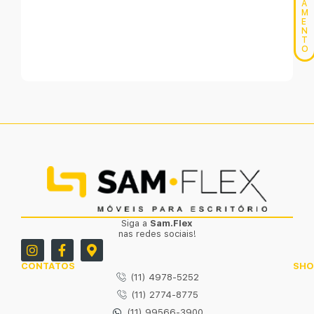
A
M
E
N
T
O
Siga a
Sam.Flex
nas redes sociais!
CONTATOS
SH
(11) 4978-5252
(11) 2774-8775
(11) 99566-3900