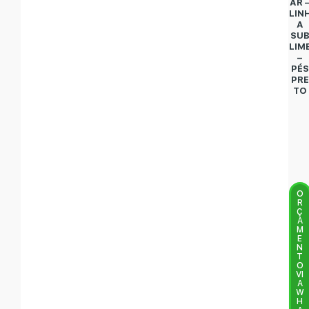
AR 
LIN
A
SU
LIM
–
PÉS
PRE
TO
O
R
Ç
A
M
E
N
T
O
VI
A
W
H