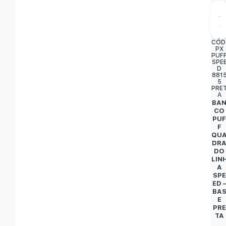
CÓD
PX
PUF
SPE
D
881
5
PRE
A
BA
CO
PU
F
QU
DR
DO
LIN
A
SPE
ED 
BA
E
PRE
TA