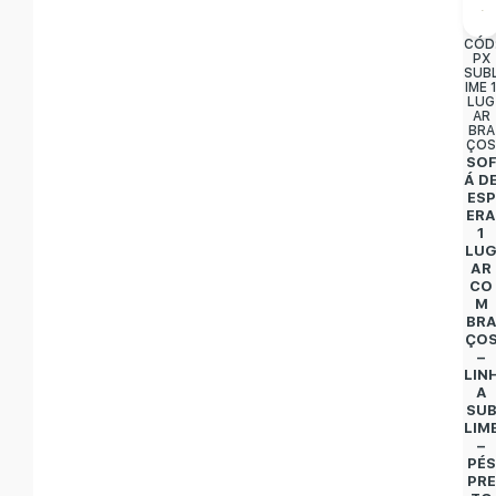
CÓD
PX
SUB
IME 
LUG
AR
BRA
ÇO
SO
Á D
ESP
ER
1
LU
AR
CO
M
BR
ÇO
–
LIN
A
SU
LIM
–
PÉS
PRE