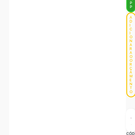
P
P
A
D
I
C
I
O
N
A
R
A
O
O
R
Ç
A
M
E
N
T
O
CÓD