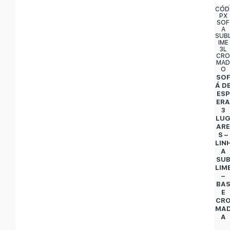
CÓD
PX
SOF
A
SUB
IME
3L
CR
MA
O
SO
Á D
ESP
ER
3
LU
AR
S –
LIN
A
SU
LIM
–
BA
E
CR
MA
A