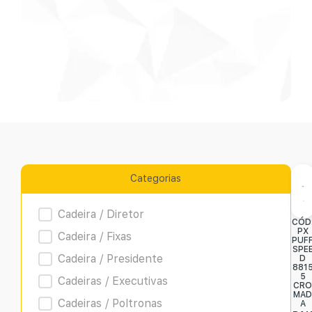
Categorias
Product Archive
Cadeira / Diretor
CÓD
PX
Cadeira / Fixas
PUF
SPE
Cadeira / Presidente
D
881
5
Cadeiras / Executivas
CR
MA
Cadeiras / Poltronas
A