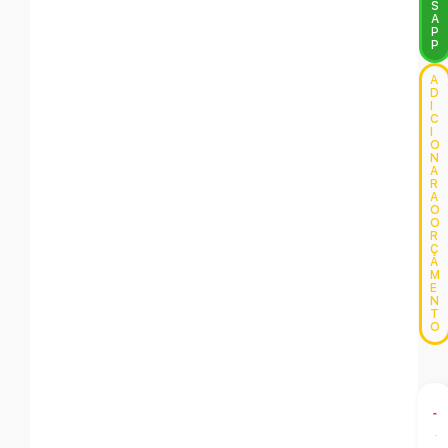
S
A
P
P
A
D
I
C
I
O
N
A
R
A
O
O
R
Ç
A
M
E
N
T
O