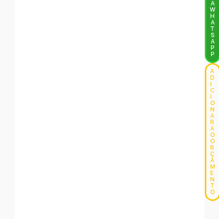
A
W
H
A
T
S
A
P
P
A
D
I
C
I
O
N
A
R
A
O
O
R
Ç
A
M
E
N
T
O