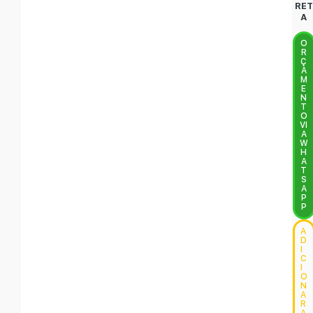
RET
A
O
R
Ç
A
M
E
N
T
O
VI
A
W
H
A
T
S
A
P
P
A
D
I
C
I
O
N
A
R