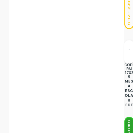
Ç
A
M
E
N
T
O
CÓD
RM
170
6
ME
A
ES
OL
R
FDE
O
R
Ç