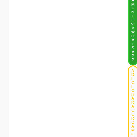
A
M
E
N
T
O
VI
A
W
H
A
T
S
A
P
P
A
D
I
C
I
O
N
A
R
A
O
O
R
Ç
A
M
E