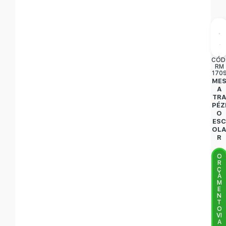
CÓD
RM
170
ME
A
TR
PÉZ
O
ES
OL
R
O
R
Ç
A
M
E
N
T
O
VI
A