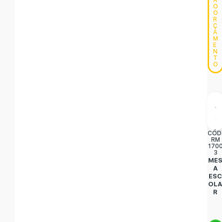
A
O
O
R
Ç
A
M
E
N
T
O
CÓD
RM
170
3
ME
A
ES
OL
R