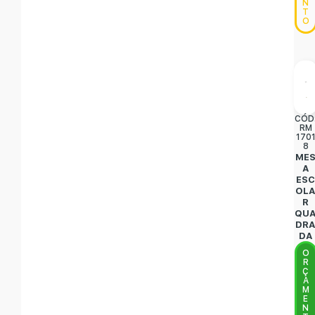
N
T
O
CÓD
RM
170
8
ME
A
ES
OL
R
QU
DR
DA
O
R
Ç
A
M
E
N