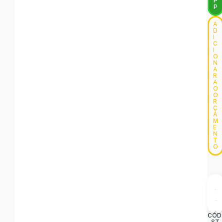
P
P
A
D
I
C
I
O
N
A
R
A
O
O
R
Ç
A
M
E
N
T
O
CÓD