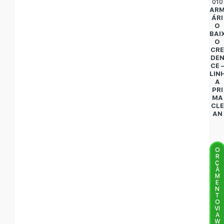
010
AR
ÁRI
O
BAI
O
CR
DE
CE 
LIN
A
PRI
MA
CLE
AN
O
R
Ç
A
M
E
N
T
O
VI
A
W