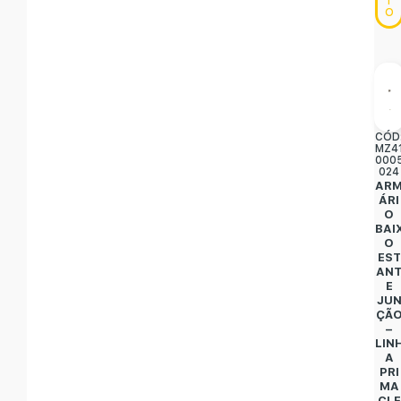
T
O
CÓD
MZ4
000
024
AR
ÁRI
O
BAI
O
EST
AN
E
JU
ÇÃ
–
LIN
A
PRI
MA
CLE