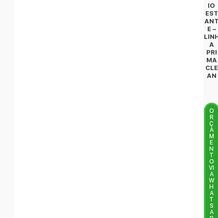
IO
EST
AN
E –
LIN
A
PRI
MA
CLE
AN
O
R
Ç
A
M
E
N
T
O
VI
A
W
H
A
T
S
A