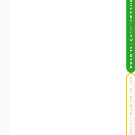
R
Ç
A
M
E
N
T
O
VI
A
W
H
A
T
S
A
P
P
A
D
I
C
I
O
N
A
R
A
O
O
R
Ç
A