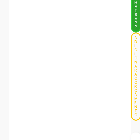
H
A
T
S
A
P
P
A
D
I
C
I
O
N
A
R
A
O
O
R
Ç
A
M
E
N
T
O