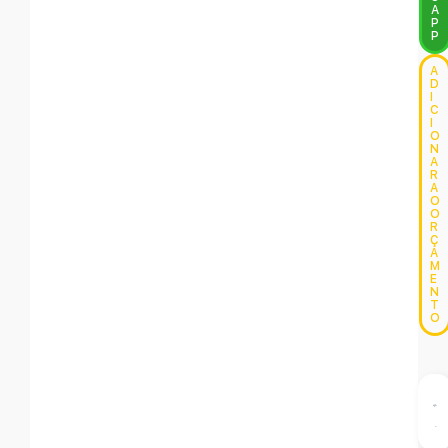
A
P
P
A
D
I
C
I
O
N
A
R
A
O
O
R
Ç
A
M
E
N
T
O