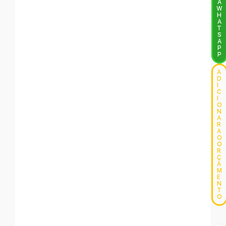
A
W
H
A
T
S
A
P
P
A
D
I
C
I
O
N
A
R
A
O
O
R
Ç
A
M
E
N
T
O