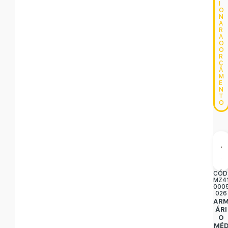
I
O
N
A
R
A
O
O
R
Ç
A
M
E
N
T
O
CÓD
MZ4
000
026
AR
ÁRI
O
MÉ