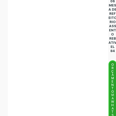
06
ME
A D
REF
EIT
RIO
AS
EN
O
REB
ATI
EL
84
O
R
Ç
A
M
E
N
T
O
VI
A
W
H
A
T
S