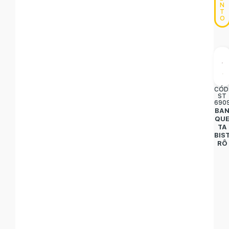
N
T
O
CÓD
ST
690
BA
QU
TA
BIS
RÔ