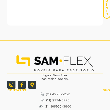
M
E
N
T
O
Siga a
Sam.Flex
nas redes sociais!
CONTATOS
SH
(11) 4978-5252
(11) 2774-8775
(11) 99566-3900