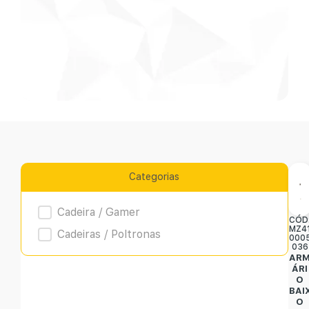
Categorias
Product Archive
Cadeira / Gamer
CÓD
MZ4
Cadeiras / Poltronas
000
036
AR
ÁRI
O
BAI
O