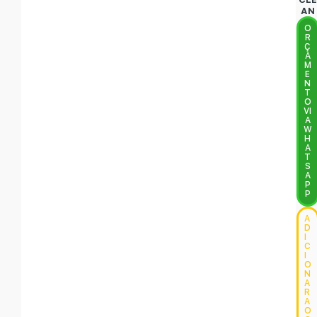
AN
O
R
Ç
A
M
E
N
T
O
VI
A
W
H
A
T
S
A
P
P
A
D
I
C
I
O
N
A
R
A
O