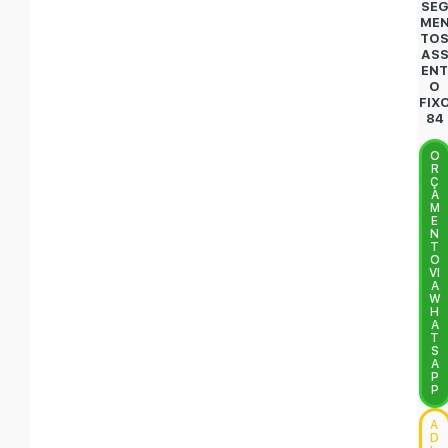
SE
ME
TO
AS
EN
O
FIX
84
O
R
Ç
A
M
E
N
T
O
VI
A
W
H
A
T
S
A
P
P
A
D