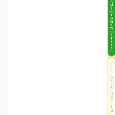
A
M
E
N
T
O
VI
A
W
H
A
T
S
A
P
P
A
D
I
C
I
O
N
A
R
A
O
O
R
Ç
A
M
E