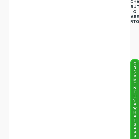
CH
RU
O
AB
RT
O
R
Ç
A
M
E
N
T
O
VI
A
W
H
A
T
S
A
P
P