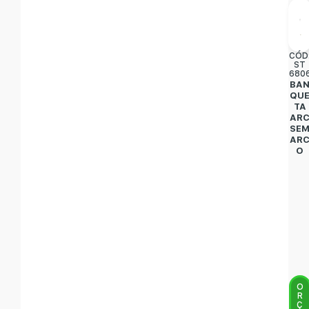
CÓD
ST
680
BA
QU
TA
AR
SE
AR
O
O
R
Ç