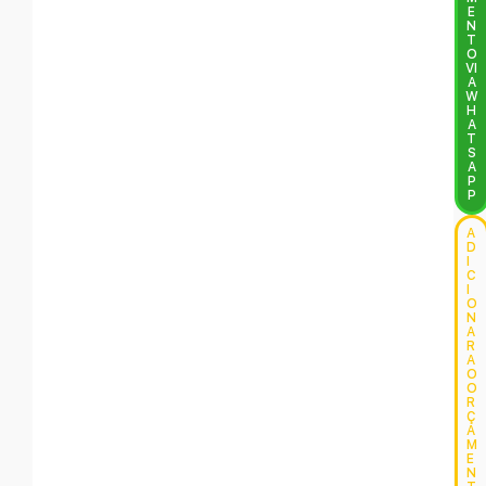
E
N
T
O
VI
A
W
H
A
T
S
A
P
P
A
D
I
C
I
O
N
A
R
A
O
O
R
Ç
A
M
E
N