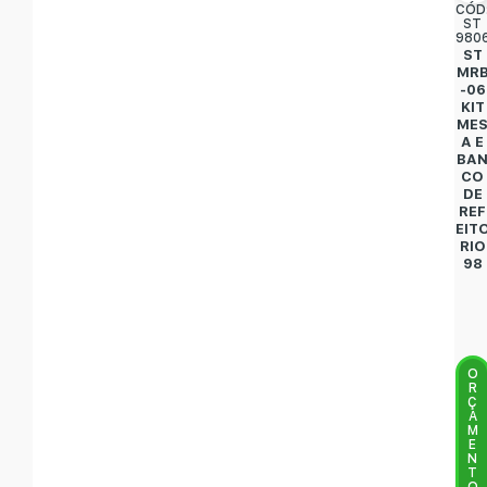
CÓD
ST
980
ST
MR
-06
KIT
ME
A E
BA
CO
DE
REF
EIT
RIO
98
O
R
Ç
A
M
E
N
T