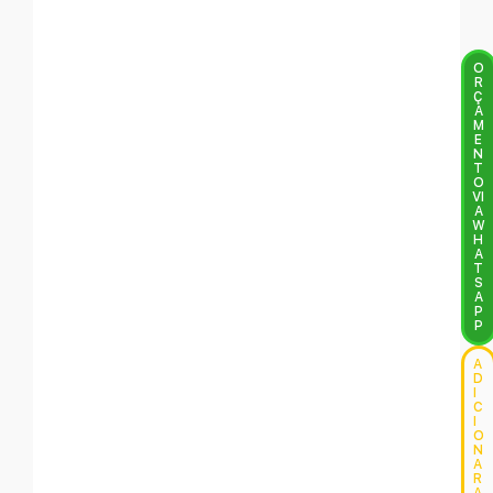
O
R
Ç
A
M
E
N
T
O
VI
A
W
H
A
T
S
A
P
P
A
D
I
C
I
O
N
A
R