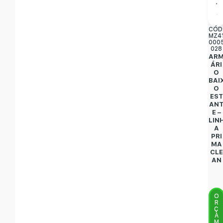
CÓD
MZ4
000
028
AR
ÁRI
O
BAI
O
EST
AN
E –
LIN
A
PRI
MA
CLE
AN
O
R
Ç
A
M