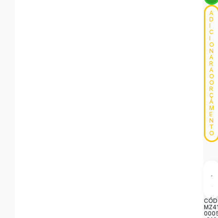
A
D
I
C
I
O
N
A
R
A
O
O
R
Ç
A
M
E
N
T
O
CÓD
MZ4
000