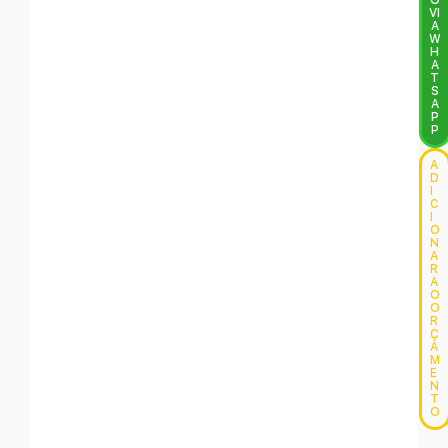
O
VI
A
W
H
A
T
S
A
P
P
A
D
I
C
I
O
N
A
R
A
O
O
R
Ç
A
M
E
N
T
O