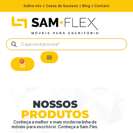
Sobre nós
Cases de Sucesso
Blog
Contato
Nossos Produtos
Cadeiras / Poltronas
Estação de Trabalho
A Pronta Entrega/Outlet
Conserto de Cadeiras
0
NOSSOS
PRODUTOS
Conheça a melhor e mais moderna linha de
móveis para escritório. Conheça a Sam.Flex.