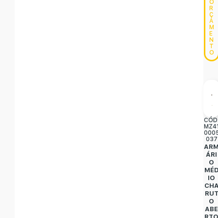
O
R
Ç
A
M
E
N
T
O
CÓD
MZ4
000
037
AR
ÁRI
O
MÉ
IO
CH
RU
O
AB
RT