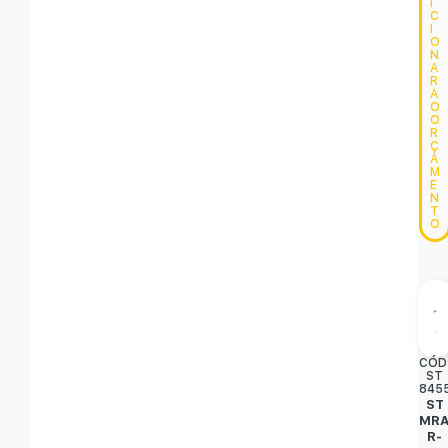
I
C
I
O
N
A
R
A
O
O
R
Ç
A
M
E
N
T
O
CÓD
ST
845
ST
MR
R-