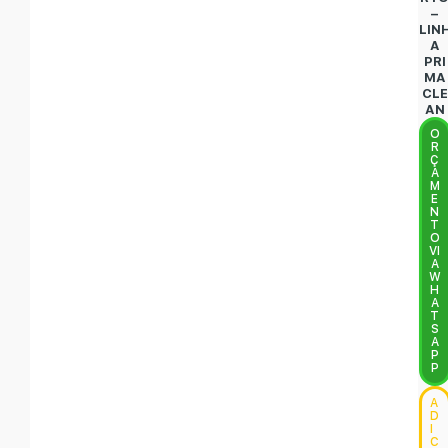
–
LIN
A
PRI
MA
CLE
AN
O
R
Ç
A
M
E
N
T
O
VI
A
W
H
A
T
S
A
P
P
A
D
I
C