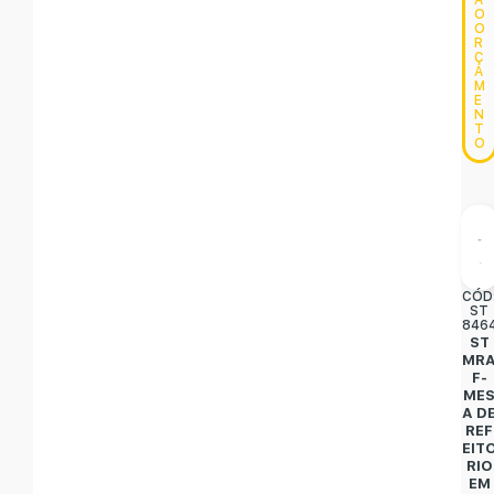
A
O
O
R
Ç
A
M
E
N
T
O
CÓD
ST
846
ST
MR
F-
ME
A D
REF
EIT
RIO
EM