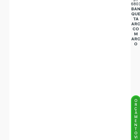
ST
680
BA
QU
TA
AR
CO
M
AR
O
O
R
Ç
A
M
E
N
T
O
VI