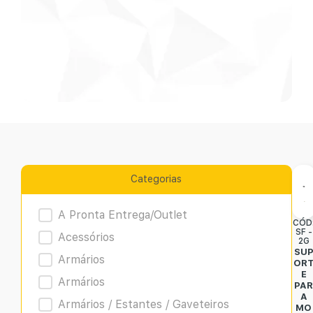
Categorias
Product Archive
A Pronta Entrega/Outlet
CÓD
SF -
Acessórios
2G
SU
Armários
OR
E
Armários
PA
A
Armários / Estantes / Gaveteiros
MO