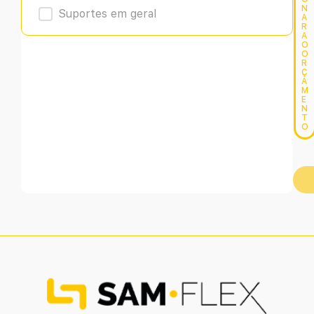
N
Suportes em geral
A
R
A
O
O
R
Ç
A
M
E
N
T
O