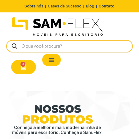
Sobre nós
Cases de Sucesso
Blog
Contato
Nossos Produtos
Cadeiras / Poltronas
Estação de Trabalho
A Pronta Entrega/Outlet
Conserto de Cadeiras
0
NOSSOS
PRODUTOS
Conheça a melhor e mais moderna linha de
móveis para escritório. Conheça a Sam.Flex.