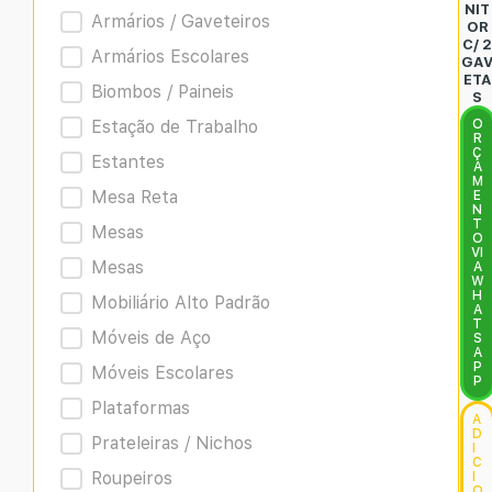
NIT
Armários / Gaveteiros
OR
C/ 
Armários Escolares
GA
ETA
Biombos / Paineis
S
Estação de Trabalho
O
R
Ç
Estantes
A
M
Mesa Reta
E
N
T
Mesas
O
VI
Mesas
A
W
H
Mobiliário Alto Padrão
A
T
Móveis de Aço
S
A
P
Móveis Escolares
P
Plataformas
A
D
Prateleiras / Nichos
I
C
Roupeiros
I
O