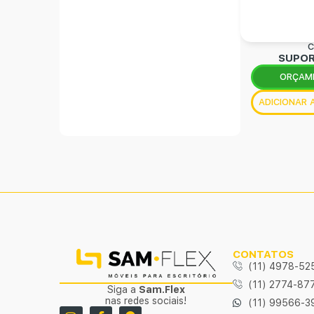
C
SUPOR
ORÇAM
ADICIONAR
CONTATOS
(11) 4978-52
(11) 2774-87
Siga a
Sam.Flex
nas redes sociais!
(11) 99566-3