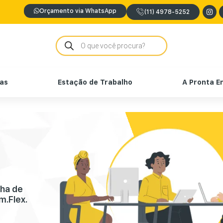
Orçamento via WhatsApp
(11) 4978-5252
nas
Estação de Trabalho
A Pronta E
nha de
m.Flex.