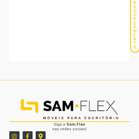
R
A
O
O
R
Ç
A
M
E
N
T
O
Siga a
Sam.Flex
nas redes sociais!