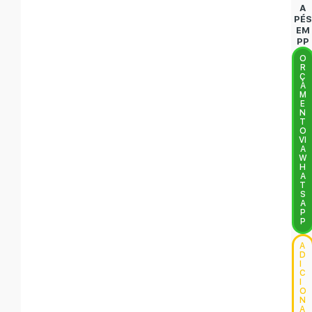
A
PÉS
EM
PP
O
R
Ç
A
M
E
N
T
O
VI
A
W
H
A
T
S
A
P
P
A
D
I
C
I
O
N
A