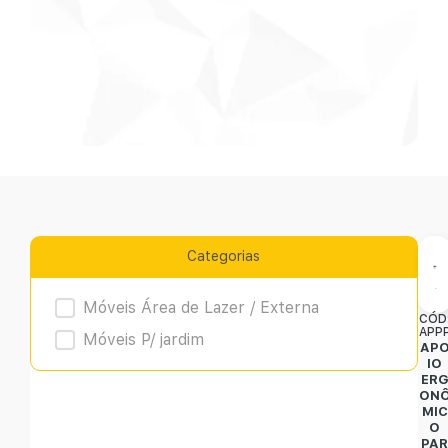
Categorias
Product Archive
Móveis Área de Lazer / Externa
CÓD
APP
Móveis P/ jardim
AP
IO
ER
ON
MIC
O
PA