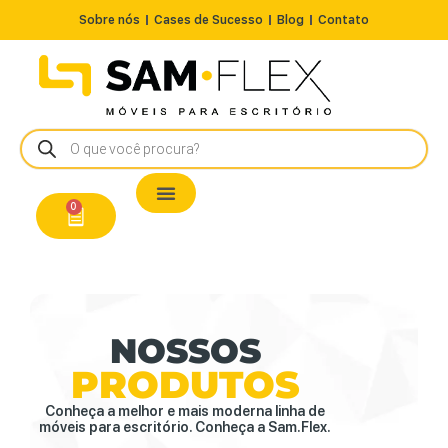
Sobre nós
Cases de Sucesso
Blog
Contato
Nossos Produtos
Cadeiras / Poltronas
Estação de Trabalho
A Pronta Entrega/Outlet
Conserto de Cadeiras
0
NOSSOS
PRODUTOS
Conheça a melhor e mais moderna linha de
móveis para escritório. Conheça a Sam.Flex.