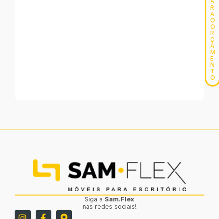
A
R
A
O
O
R
Ç
A
M
E
N
T
O
Siga a
Sam.Flex
nas redes sociais!