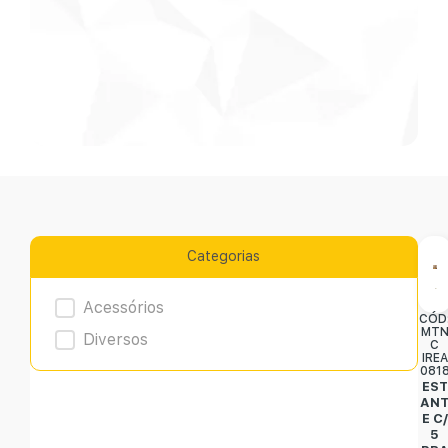
Categorias
Product Archive
Acessórios
CÓD
MT
Diversos
C
IREA
081
EST
AN
E C/
5