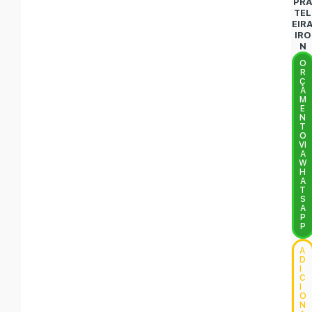
PR
TEL
EIR
IRO
N
O
R
Ç
A
M
E
N
T
O
VI
A
W
H
A
T
S
A
P
P
A
D
I
C
I
O
N