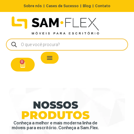
Sobre nós
Cases de Sucesso
Blog
Contato
Nossos Produtos
Cadeiras / Poltronas
Estação de Trabalho
A Pronta Entrega/Outlet
Conserto de Cadeiras
0
NOSSOS
PRODUTOS
Conheça a melhor e mais moderna linha de
móveis para escritório. Conheça a Sam.Flex.