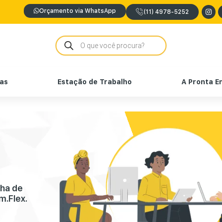
Orçamento via WhatsApp
(11) 4978-5252
nas
Estação de Trabalho
A Pronta E
nha de
m.Flex.