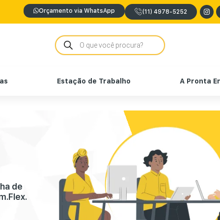
Orçamento via WhatsApp
(11) 4978-5252
nas
Estação de Trabalho
A Pronta E
nha de
m.Flex.