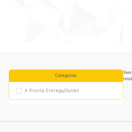
Sem
Categorias
resu
Product Archive
A Pronta Entrega/Outlet