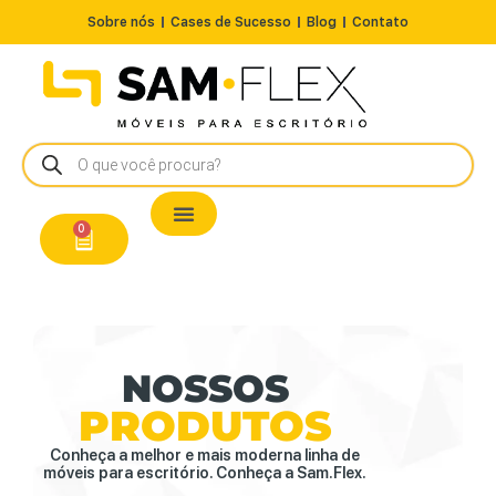
Sobre nós
Cases de Sucesso
Blog
Contato
Nossos Produtos
Cadeiras / Poltronas
Estação de Trabalho
A Pronta Entrega/Outlet
Conserto de Cadeiras
0
NOSSOS
PRODUTOS
Conheça a melhor e mais moderna linha de
móveis para escritório. Conheça a Sam.Flex.