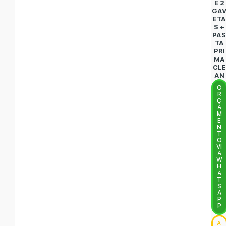
E 2
GA
ETA
S +
PA
TA
PRI
MA
CLE
AN
O
R
Ç
A
M
E
N
T
O
VI
A
W
H
A
T
S
A
P
P
A