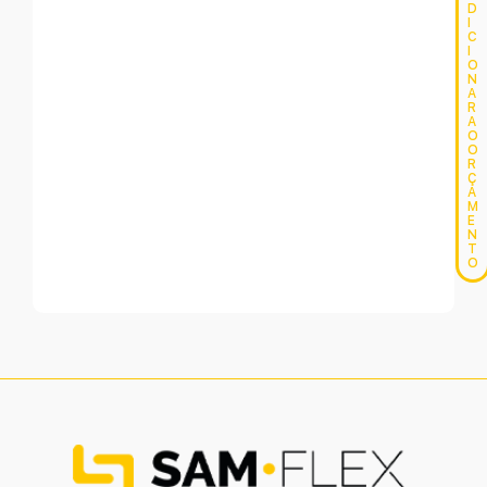
D
I
C
I
O
N
A
R
A
O
O
R
Ç
A
M
E
N
T
O