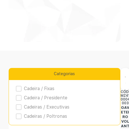
Categorias
Product Archive
Cadeira / Fixas
CÓD
MZ4
Cadeira / Presidente
000
003
Cadeiras / Executivas
GA
ETE
Cadeiras / Poltronas
RO
VO
AN