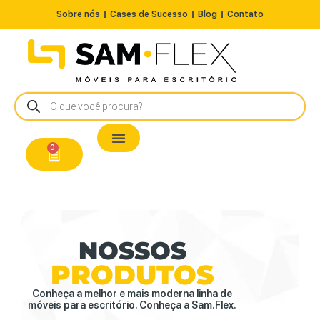
Sobre nós
Cases de Sucesso
Blog
Contato
Nossos Produtos
Cadeiras / Poltronas
Estação de Trabalho
A Pronta Entrega/Outlet
Conserto de Cadeiras
0
NOSSOS
PRODUTOS
Conheça a melhor e mais moderna linha de
móveis para escritório. Conheça a Sam.Flex.