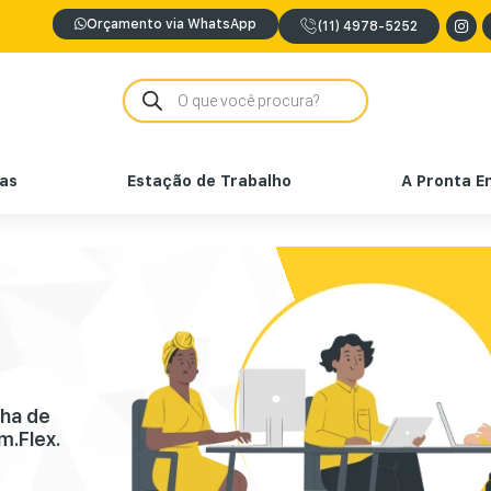
Orçamento via WhatsApp
(11) 4978-5252
nas
Estação de Trabalho
A Pronta E
nha de
m.Flex.