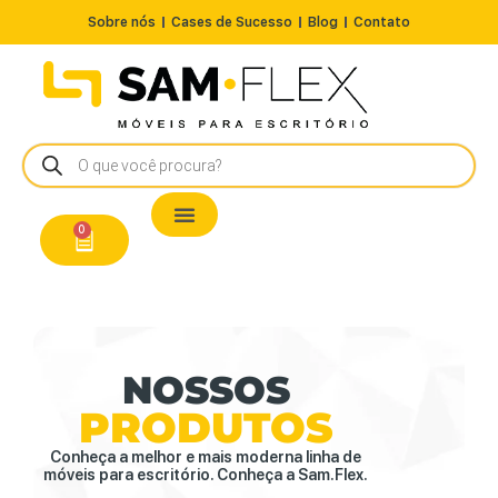
Sobre nós
Cases de Sucesso
Blog
Contato
Nossos Produtos
Cadeiras / Poltronas
Estação de Trabalho
A Pronta Entrega/Outlet
Conserto de Cadeiras
0
NOSSOS
PRODUTOS
Conheça a melhor e mais moderna linha de
móveis para escritório. Conheça a Sam.Flex.