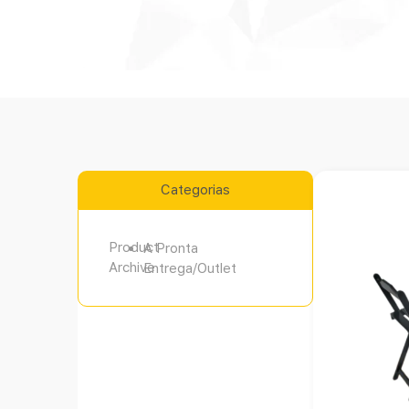
Categorias
Product
A Pronta
Archive
Entrega/Outlet