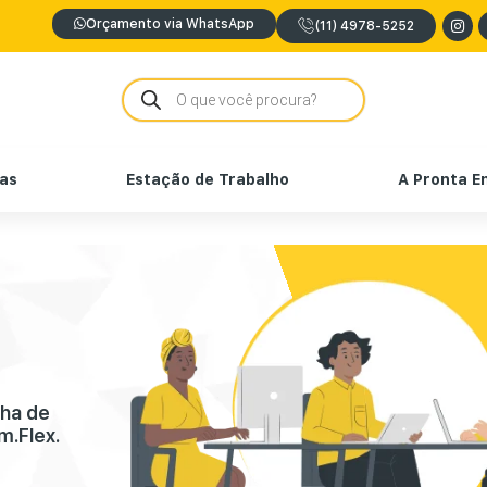
Orçamento via WhatsApp
(11) 4978-5252
nas
Estação de Trabalho
A Pronta E
nha de
m.Flex.