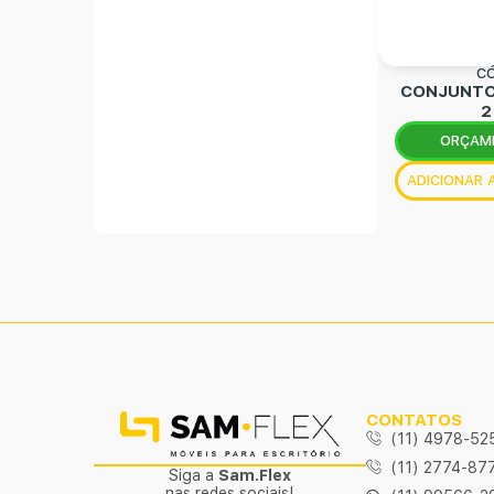
CÓ
CONJUNTO
2
ORÇAM
ADICIONAR
CONTATOS
(11) 4978-52
(11) 2774-87
Siga a
Sam.Flex
nas redes sociais!