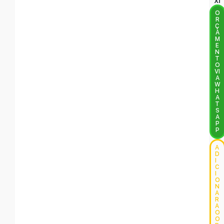
XI
O
R
Ç
A
M
E
N
T
O
VI
A
W
H
A
T
S
A
P
P
A
D
I
C
I
O
N
A
R
A
O
O