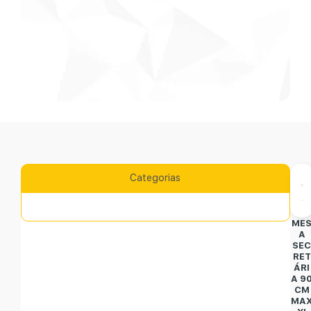
Categorias
ME
A
SE
RET
ÁRI
A 9
CM
MA