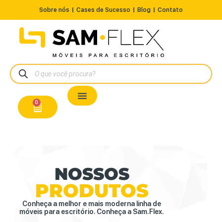
Sobre nós
Cases de Sucesso
Blog
Contato
Nossos Produtos
Cadeiras / Poltronas
Estação de Trabalho
A Pronta Entrega/Outlet
Conserto de Cadeiras
0
NOSSOS
PRODUTOS
Conheça a melhor e mais moderna linha de
móveis para escritório. Conheça a Sam.Flex.