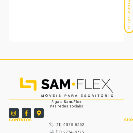
R
Ç
A
M
E
N
T
O
Siga a
Sam.Flex
nas redes sociais!
CONTATOS
SH
(11) 4978-5252
(11) 2774-8775