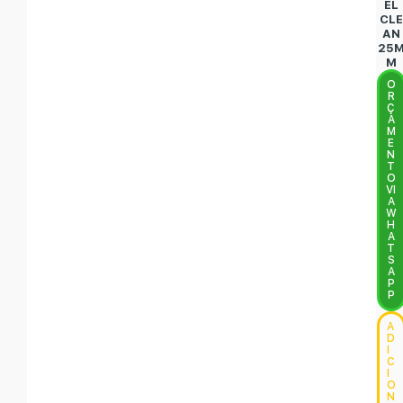
EL
CLE
AN
25
M
O
R
Ç
A
M
E
N
T
O
VI
A
W
H
A
T
S
A
P
P
A
D
I
C
I
O
N