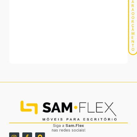
A
R
A
O
O
R
Ç
A
M
E
N
T
O
Siga a
Sam.Flex
nas redes sociais!