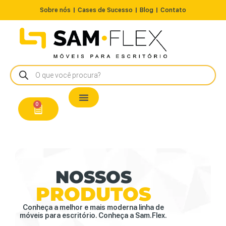
Sobre nós
Cases de Sucesso
Blog
Contato
Nossos Produtos
Cadeiras / Poltronas
Estação de Trabalho
A Pronta Entrega/Outlet
Conserto de Cadeiras
0
NOSSOS
PRODUTOS
Conheça a melhor e mais moderna linha de
móveis para escritório. Conheça a Sam.Flex.