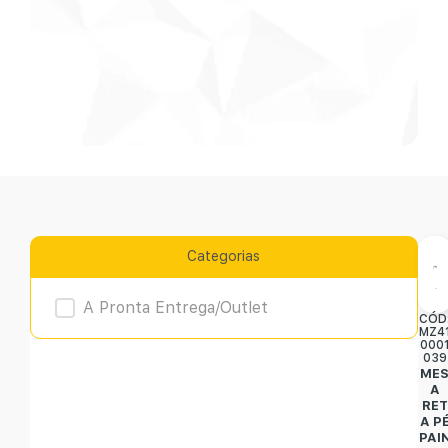
Categorias
Product Archive
A Pronta Entrega/Outlet
CÓD
MZ4
000
039
ME
A
RET
A P
PAI