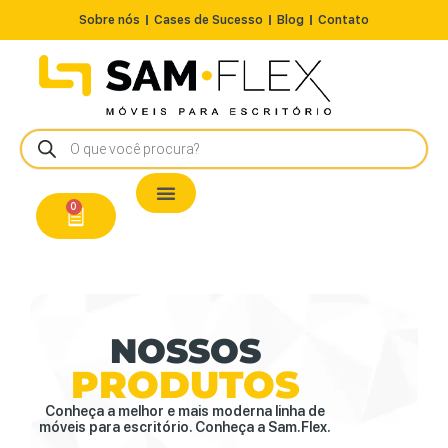
Sobre nós
Cases de Sucesso
Blog
Contato
Nossos Produtos
Cadeiras / Poltronas
Estação de Trabalho
A Pronta Entrega/Outlet
Conserto de Cadeiras
0
NOSSOS
PRODUTOS
Conheça a melhor e mais moderna linha de
móveis para escritório. Conheça a Sam.Flex.