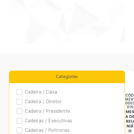
Categorias
Product Archive
Cadeira / Caixa
CÓD
MZ4
Cadeira / Diretor
000
010
Cadeira / Presidente
ME
A D
Cadeiras / Executivas
RE
NIÃ
Cadeiras / Poltronas
O