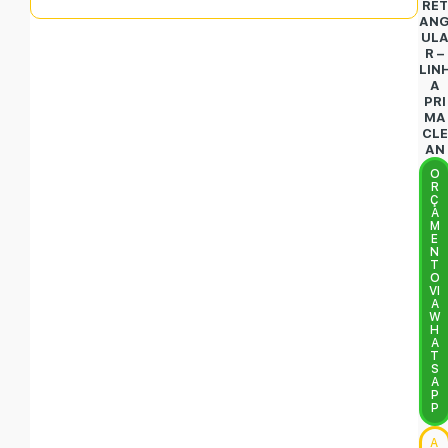
RET
AN
UL
R –
LIN
A
PRI
MA
CLE
AN
O
R
Ç
A
M
E
N
T
O
VI
A
W
H
A
T
S
A
P
P
A