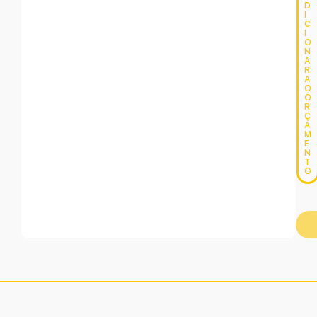
D
I
C
I
O
N
A
R
A
O
O
R
Ç
A
M
E
N
T
O