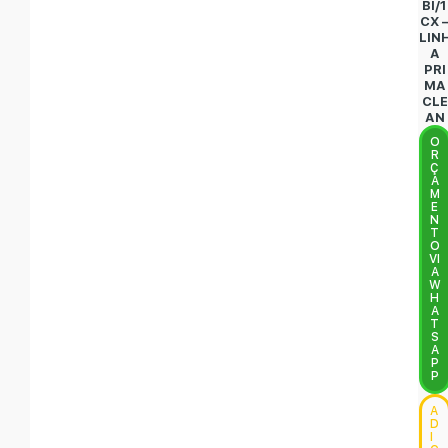
BI/1
CX 
LIN
A
PRI
MA
CLE
AN
O
R
Ç
A
M
E
N
T
O
VI
A
W
H
A
T
S
A
P
P
A
D
I