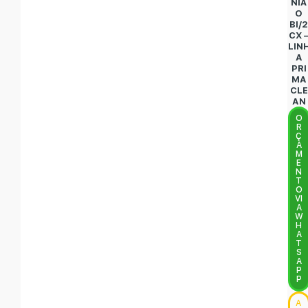
NIÃ
O
BI/
CX 
LIN
A
PRI
MA
CLE
AN
O
R
Ç
A
M
E
N
T
O
VI
A
W
H
A
T
S
A
P
P
A