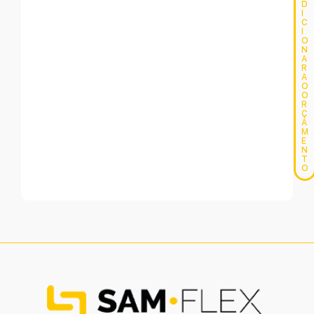
D
I
C
I
O
N
A
R
A
O
O
R
Ç
A
M
E
N
T
O