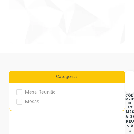
Categorias
Product Archive
Mesa Reunião
CÓD
MZ4
Mesas
000
029
ME
A D
RE
NIÃ
O