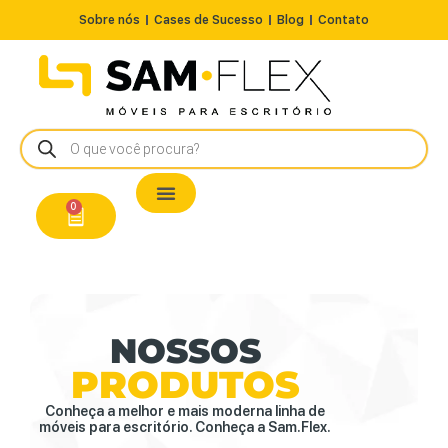
Sobre nós
Cases de Sucesso
Blog
Contato
Nossos Produtos
Cadeiras / Poltronas
Estação de Trabalho
A Pronta Entrega/Outlet
Conserto de Cadeiras
0
NOSSOS
PRODUTOS
Conheça a melhor e mais moderna linha de
móveis para escritório. Conheça a Sam.Flex.