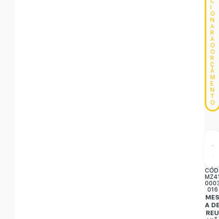
C
I
O
N
A
R
A
O
O
R
Ç
A
M
E
N
T
O
CÓD
MZ4
000
016
ME
A D
RE