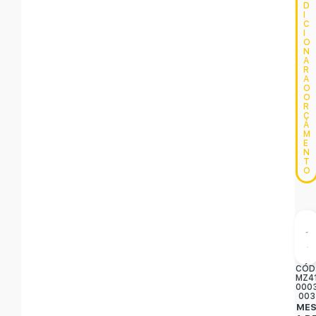
D
I
C
I
O
N
A
R
A
O
O
R
Ç
A
M
E
N
T
O
CÓD
MZ4
000
003
ME