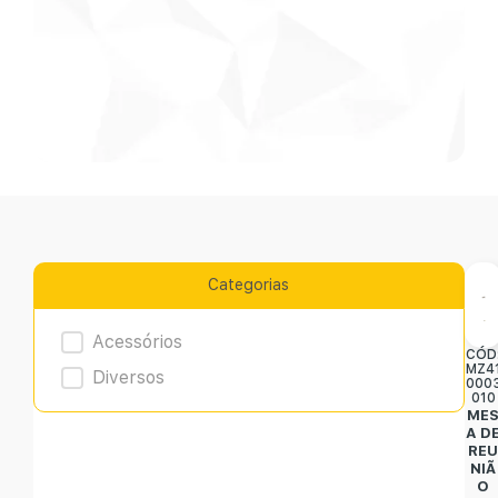
Categorias
Product Archive
Acessórios
CÓD
MZ4
Diversos
000
010
ME
A D
RE
NIÃ
O