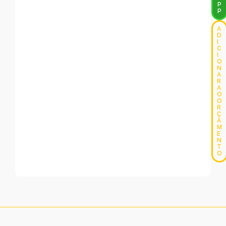
P
P
A
D
I
C
I
O
N
A
R
A
O
O
R
Ç
A
M
E
N
T
O