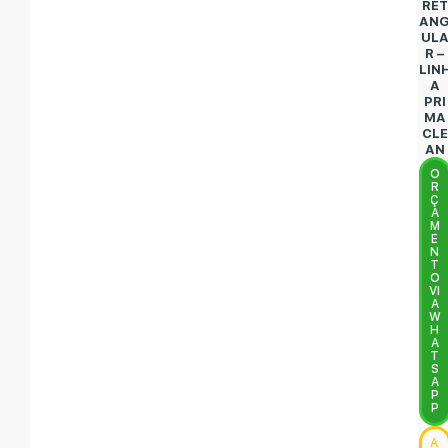
RET
AN
UL
R –
LIN
A
PRI
MA
CLE
AN
O
R
Ç
A
M
E
N
T
O
VI
A
W
H
A
T
S
A
P
P
A