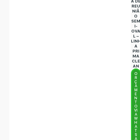
A D
RE
NIÃ
O
SE
I-
OV
L –
LIN
A
PRI
MA
CLE
AN
O
R
Ç
A
M
E
N
T
O
VI
A
W
H
A
T
S
A