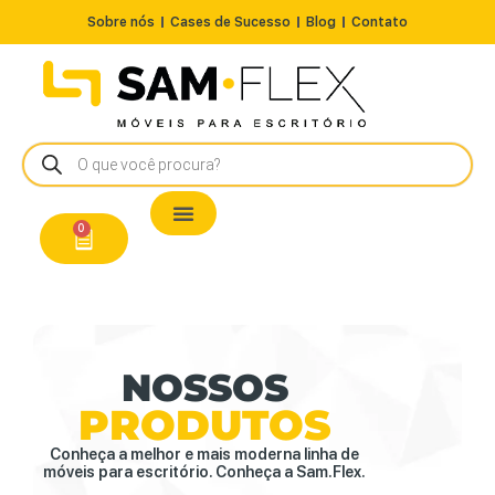
Sobre nós
Cases de Sucesso
Blog
Contato
Nossos Produtos
Cadeiras / Poltronas
Estação de Trabalho
A Pronta Entrega/Outlet
Conserto de Cadeiras
0
NOSSOS
PRODUTOS
Conheça a melhor e mais moderna linha de
móveis para escritório. Conheça a Sam.Flex.