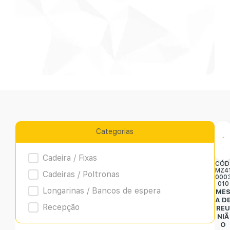
Categorias
Product Archive
Cadeira / Fixas
CÓD
MZ4
Cadeiras / Poltronas
000
010
Longarinas / Bancos de espera
ME
A D
Recepção
RE
NIÃ
O