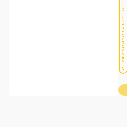
D
I
C
I
O
N
A
R
A
O
O
R
Ç
A
M
E
N
T
O