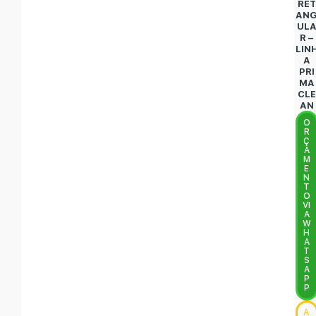
RET
AN
UL
R –
LIN
A
PRI
MA
CLE
AN
O
R
Ç
A
M
E
N
T
O
VI
A
W
H
A
T
S
A
P
P
A