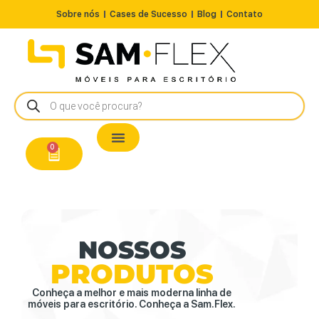
Sobre nós
Cases de Sucesso
Blog
Contato
Nossos Produtos
Cadeiras / Poltronas
Estação de Trabalho
A Pronta Entrega/Outlet
Conserto de Cadeiras
0
NOSSOS
PRODUTOS
Conheça a melhor e mais moderna linha de
móveis para escritório. Conheça a Sam.Flex.